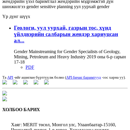
жендэрийн үзэл баримтлал
жендэрийн мэдрэмжтэй дүн
шинжилгээ
gender sensitive planning
уул уурхай
gender
Үр дүнг шүүх
Геологи, уул уурхай, газрын тос, хүнд
үйлдвэрийн салбарын жендэр хариуцсан
ал...
Gender Mainstreaming for Gender Specialists of Geology,
Mining, Petroleum and Heavy Industry 2019 оны 6-р сарын
17-18
PDF
Та
API
-ийг ашиглан бүртгүүлж болно (
API бичиг баримтууд
-ээс харна уу).
ХОЛБОО БАРИХ
Хаяг: MERIT төсөл, Монгол улс, Улаанбаатар-15160,
Чингэлтэй дүүрэг, 1-р хороо, Худалдааны гудамж,