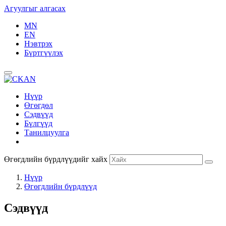
Агуулгыг алгасах
MN
EN
Нэвтрэх
Бүртгүүлэх
Нүүр
Өгөгдөл
Сэдвүүд
Бүлгүүд
Танилцуулга
Өгөгдлийн бүрдлүүдийг хайх
Нүүр
Өгөгдлийн бүрдлүүд
Сэдвүүд