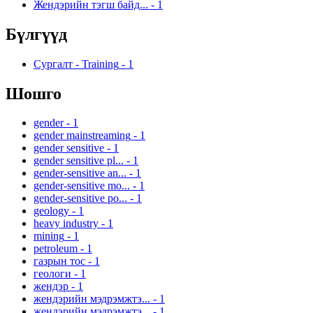
Жендэрийн тэгш байд...
-
1
Бүлгүүд
Сургалт - Training
-
1
Шошго
gender
-
1
gender mainstreaming
-
1
gender sensitive
-
1
gender sensitive pl...
-
1
gender-sensitive an...
-
1
gender-sensitive mo...
-
1
gender-sensitive po...
-
1
geology
-
1
heavy industry
-
1
mining
-
1
petroleum
-
1
газрын тос
-
1
геологи
-
1
жендэр
-
1
жендэрийн мэдрэмжтэ...
-
1
жендэрийн мэдрэмжтэ...
-
1