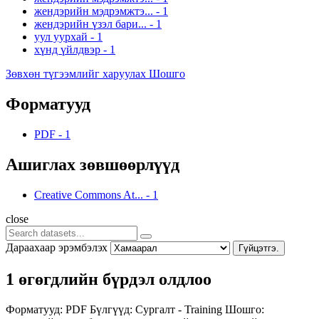
жендэрийн мэдрэмжтэ...
-
1
жендэрийн үзэл бари...
-
1
уул уурхай
-
1
хүнд үйлдвэр
-
1
Зөвхөн түгээмлийг харуулах Шошго
Форматууд
PDF
-
1
Ашиглах зөвшөөрлүүд
Creative Commons At...
-
1
close
Дараахаар эрэмбэлэх
Гүйцэтгэ.
1 өгөгдлийн бүрдэл олдлоо
Форматууд:
PDF
Бүлгүүд:
Сургалт - Training
Шошго: