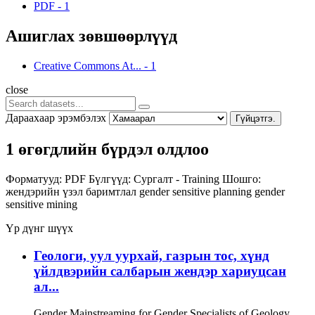
PDF
-
1
Ашиглах зөвшөөрлүүд
Creative Commons At...
-
1
close
Дараахаар эрэмбэлэх
Гүйцэтгэ.
1 өгөгдлийн бүрдэл олдлоо
Форматууд:
PDF
Бүлгүүд:
Сургалт - Training
Шошго:
жендэрийн үзэл баримтлал
gender sensitive planning
gender
sensitive
mining
Үр дүнг шүүх
Геологи, уул уурхай, газрын тос, хүнд
үйлдвэрийн салбарын жендэр хариуцсан
ал...
Gender Mainstreaming for Gender Specialists of Geology,