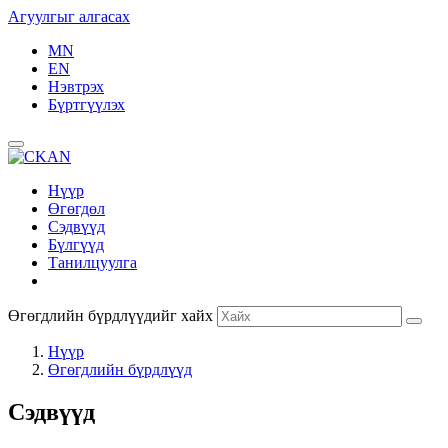
Агуулгыг алгасах
MN
EN
Нэвтрэх
Бүртгүүлэх
Нүүр
Өгөгдөл
Сэдвүүд
Бүлгүүд
Танилцуулга
Өгөгдлийн бүрдлүүдийг хайх
Нүүр
Өгөгдлийн бүрдлүүд
Сэдвүүд