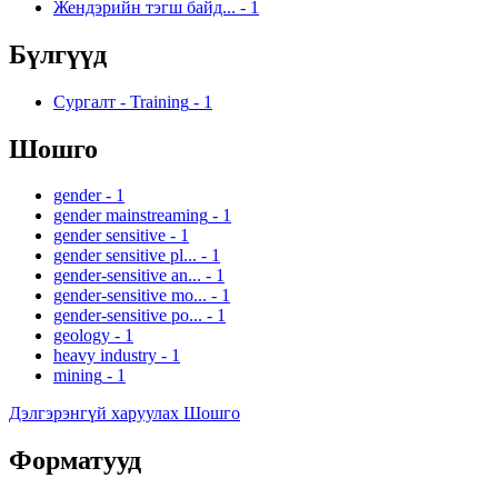
Жендэрийн тэгш байд...
-
1
Бүлгүүд
Сургалт - Training
-
1
Шошго
gender
-
1
gender mainstreaming
-
1
gender sensitive
-
1
gender sensitive pl...
-
1
gender-sensitive an...
-
1
gender-sensitive mo...
-
1
gender-sensitive po...
-
1
geology
-
1
heavy industry
-
1
mining
-
1
Дэлгэрэнгүй харуулах Шошго
Форматууд