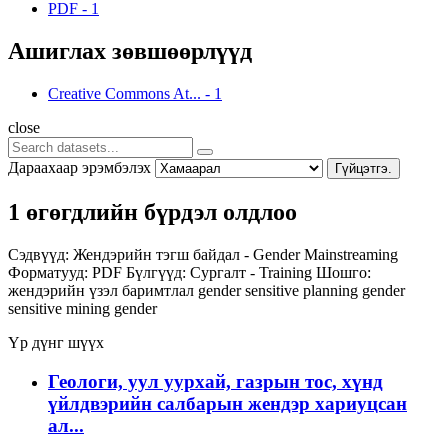
PDF
-
1
Ашиглах зөвшөөрлүүд
Creative Commons At...
-
1
close
Дараахаар эрэмбэлэх
Гүйцэтгэ.
1 өгөгдлийн бүрдэл олдлоо
Сэдвүүд:
Жендэрийн тэгш байдал - Gender Mainstreaming
Форматууд:
PDF
Бүлгүүд:
Сургалт - Training
Шошго:
жендэрийн үзэл баримтлал
gender sensitive planning
gender
sensitive
mining
gender
Үр дүнг шүүх
Геологи, уул уурхай, газрын тос, хүнд
үйлдвэрийн салбарын жендэр хариуцсан
ал...