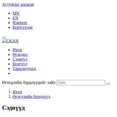
Агуулгыг алгасах
MN
EN
Нэвтрэх
Бүртгүүлэх
Нүүр
Өгөгдөл
Сэдвүүд
Бүлгүүд
Танилцуулга
Өгөгдлийн бүрдлүүдийг хайх
Нүүр
Өгөгдлийн бүрдлүүд
Сэдвүүд