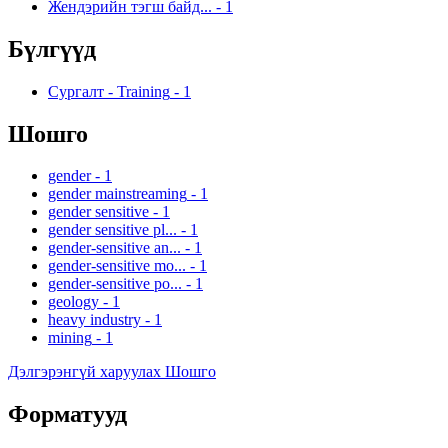
Жендэрийн тэгш байд...
-
1
Бүлгүүд
Сургалт - Training
-
1
Шошго
gender
-
1
gender mainstreaming
-
1
gender sensitive
-
1
gender sensitive pl...
-
1
gender-sensitive an...
-
1
gender-sensitive mo...
-
1
gender-sensitive po...
-
1
geology
-
1
heavy industry
-
1
mining
-
1
Дэлгэрэнгүй харуулах Шошго
Форматууд