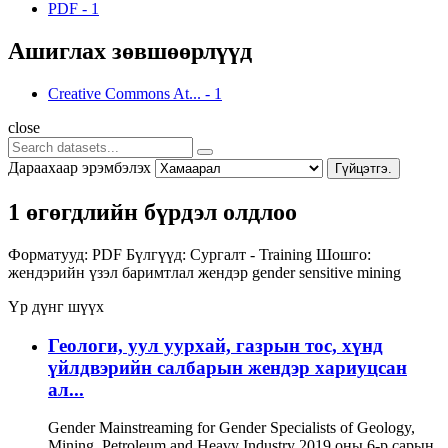
PDF
-
1
Ашиглах зөвшөөрлүүд
Creative Commons At...
-
1
close
Дараахаар эрэмбэлэх
Гүйцэтгэ.
1 өгөгдлийн бүрдэл олдлоо
Форматууд:
PDF
Бүлгүүд:
Сургалт - Training
Шошго:
жендэрийн үзэл баримтлал
жендэр
gender sensitive
mining
Үр дүнг шүүх
Геологи, уул уурхай, газрын тос, хүнд
үйлдвэрийн салбарын жендэр хариуцсан
ал...
Gender Mainstreaming for Gender Specialists of Geology,
Mining, Petroleum and Heavy Industry 2019 оны 6-р сарын