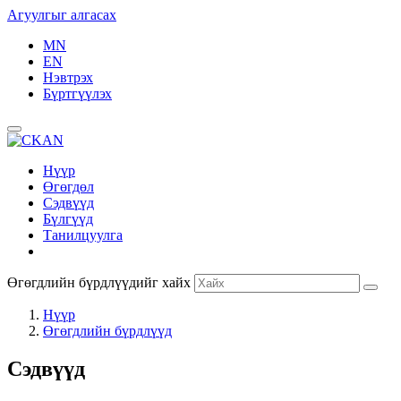
Агуулгыг алгасах
MN
EN
Нэвтрэх
Бүртгүүлэх
Нүүр
Өгөгдөл
Сэдвүүд
Бүлгүүд
Танилцуулга
Өгөгдлийн бүрдлүүдийг хайх
Нүүр
Өгөгдлийн бүрдлүүд
Сэдвүүд