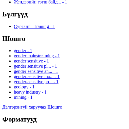
Жендэрийн тэгш байд...
-
1
Бүлгүүд
Сургалт - Training
-
1
Шошго
gender
-
1
gender mainstreaming
-
1
gender sensitive
-
1
gender sensitive pl...
-
1
gender-sensitive an...
-
1
gender-sensitive mo...
-
1
gender-sensitive po...
-
1
geology
-
1
heavy industry
-
1
mining
-
1
Дэлгэрэнгүй харуулах Шошго
Форматууд