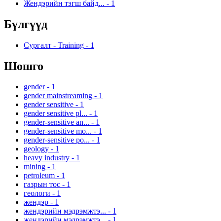
Жендэрийн тэгш байд...
-
1
Бүлгүүд
Сургалт - Training
-
1
Шошго
gender
-
1
gender mainstreaming
-
1
gender sensitive
-
1
gender sensitive pl...
-
1
gender-sensitive an...
-
1
gender-sensitive mo...
-
1
gender-sensitive po...
-
1
geology
-
1
heavy industry
-
1
mining
-
1
petroleum
-
1
газрын тос
-
1
геологи
-
1
жендэр
-
1
жендэрийн мэдрэмжтэ...
-
1
жендэрийн мэдрэмжтэ...
-
1