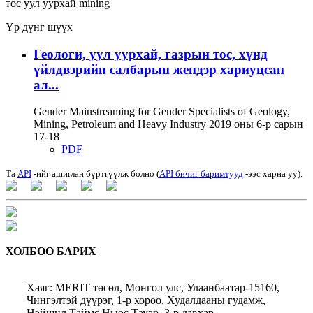
тос
уул уурхай
mining
Үр дүнг шүүх
Геологи, уул уурхай, газрын тос, хүнд
үйлдвэрийн салбарын жендэр хариуцсан
ал...
Gender Mainstreaming for Gender Specialists of Geology,
Mining, Petroleum and Heavy Industry 2019 оны 6-р сарын
17-18
PDF
Та
API
-ийг ашиглан бүртгүүлж болно (
API бичиг баримтууд
-ээс харна уу).
ХОЛБОО БАРИХ
Хаяг: MERIT төсөл, Монгол улс, Улаанбаатар-15160,
Чингэлтэй дүүрэг, 1-р хороо, Худалдааны гудамж,
Нэйшнл Таймс Ньюс Тауэр, 3-р давхар