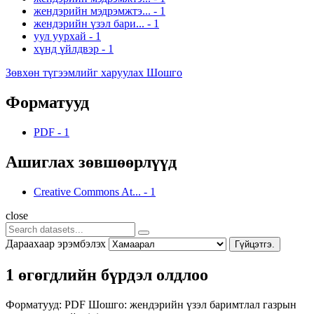
жендэрийн мэдрэмжтэ...
-
1
жендэрийн үзэл бари...
-
1
уул уурхай
-
1
хүнд үйлдвэр
-
1
Зөвхөн түгээмлийг харуулах Шошго
Форматууд
PDF
-
1
Ашиглах зөвшөөрлүүд
Creative Commons At...
-
1
close
Дараахаар эрэмбэлэх
Гүйцэтгэ.
1 өгөгдлийн бүрдэл олдлоо
Форматууд:
PDF
Шошго:
жендэрийн үзэл баримтлал
газрын