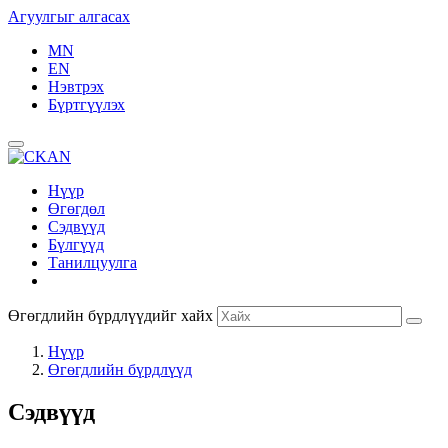
Агуулгыг алгасах
MN
EN
Нэвтрэх
Бүртгүүлэх
Нүүр
Өгөгдөл
Сэдвүүд
Бүлгүүд
Танилцуулга
Өгөгдлийн бүрдлүүдийг хайх
Нүүр
Өгөгдлийн бүрдлүүд
Сэдвүүд