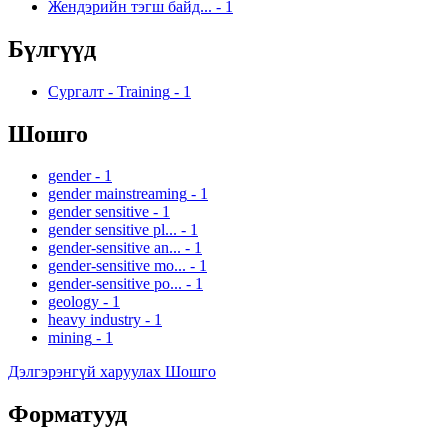
Жендэрийн тэгш байд...
-
1
Бүлгүүд
Сургалт - Training
-
1
Шошго
gender
-
1
gender mainstreaming
-
1
gender sensitive
-
1
gender sensitive pl...
-
1
gender-sensitive an...
-
1
gender-sensitive mo...
-
1
gender-sensitive po...
-
1
geology
-
1
heavy industry
-
1
mining
-
1
Дэлгэрэнгүй харуулах Шошго
Форматууд