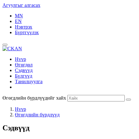
Агуулгыг алгасах
MN
EN
Нэвтрэх
Бүртгүүлэх
Нүүр
Өгөгдөл
Сэдвүүд
Бүлгүүд
Танилцуулга
Өгөгдлийн бүрдлүүдийг хайх
Нүүр
Өгөгдлийн бүрдлүүд
Сэдвүүд