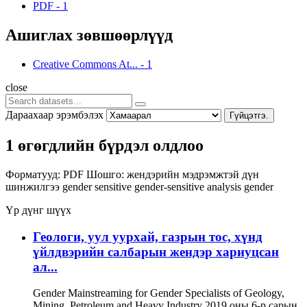
PDF
-
1
Ашиглах зөвшөөрлүүд
Creative Commons At...
-
1
close
Дараахаар эрэмбэлэх
Гүйцэтгэ.
1 өгөгдлийн бүрдэл олдлоо
Форматууд:
PDF
Шошго:
жендэрийн мэдрэмжтэй дүн
шинжилгээ
gender sensitive
gender-sensitive analysis
gender
Үр дүнг шүүх
Геологи, уул уурхай, газрын тос, хүнд
үйлдвэрийн салбарын жендэр хариуцсан
ал...
Gender Mainstreaming for Gender Specialists of Geology,
Mining, Petroleum and Heavy Industry 2019 оны 6-р сарын