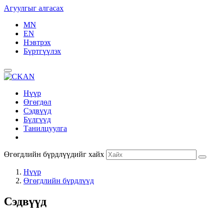
Агуулгыг алгасах
MN
EN
Нэвтрэх
Бүртгүүлэх
Нүүр
Өгөгдөл
Сэдвүүд
Бүлгүүд
Танилцуулга
Өгөгдлийн бүрдлүүдийг хайх
Нүүр
Өгөгдлийн бүрдлүүд
Сэдвүүд