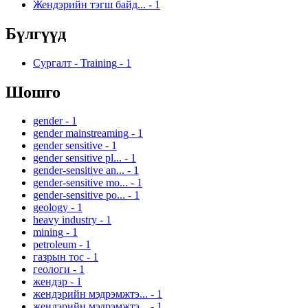
Жендэрийн тэгш байд...
-
1
Бүлгүүд
Сургалт - Training
-
1
Шошго
gender
-
1
gender mainstreaming
-
1
gender sensitive
-
1
gender sensitive pl...
-
1
gender-sensitive an...
-
1
gender-sensitive mo...
-
1
gender-sensitive po...
-
1
geology
-
1
heavy industry
-
1
mining
-
1
petroleum
-
1
газрын тос
-
1
геологи
-
1
жендэр
-
1
жендэрийн мэдрэмжтэ...
-
1
жендэрийн мэдрэмжтэ...
-
1