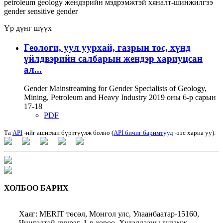
petroleum
geology
жендэрийн мэдрэмжтэй хяналт-шинжилгээ
gender sensitive
gender
Үр дүнг шүүх
Геологи, уул уурхай, газрын тос, хүнд
үйлдвэрийн салбарын жендэр хариуцсан
ал...
Gender Mainstreaming for Gender Specialists of Geology,
Mining, Petroleum and Heavy Industry 2019 оны 6-р сарын
17-18
PDF
Та
API
-ийг ашиглан бүртгүүлж болно (
API бичиг баримтууд
-ээс харна уу).
ХОЛБОО БАРИХ
Хаяг: MERIT төсөл, Монгол улс, Улаанбаатар-15160,
Чингэлтэй дүүрэг, 1-р хороо, Худалдааны гудамж,