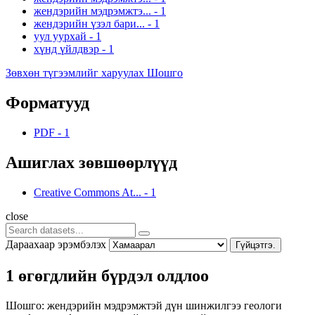
жендэрийн мэдрэмжтэ...
-
1
жендэрийн үзэл бари...
-
1
уул уурхай
-
1
хүнд үйлдвэр
-
1
Зөвхөн түгээмлийг харуулах Шошго
Форматууд
PDF
-
1
Ашиглах зөвшөөрлүүд
Creative Commons At...
-
1
close
Дараахаар эрэмбэлэх
Гүйцэтгэ.
1 өгөгдлийн бүрдэл олдлоо
Шошго:
жендэрийн мэдрэмжтэй дүн шинжилгээ
геологи