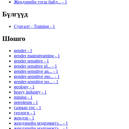
Жендэрийн тэгш байд...
-
1
Бүлгүүд
Сургалт - Training
-
1
Шошго
gender
-
1
gender mainstreaming
-
1
gender sensitive
-
1
gender sensitive pl...
-
1
gender-sensitive an...
-
1
gender-sensitive mo...
-
1
gender-sensitive po...
-
1
geology
-
1
heavy industry
-
1
mining
-
1
petroleum
-
1
газрын тос
-
1
геологи
-
1
жендэр
-
1
жендэрийн мэдрэмжтэ...
-
1
жендэрийн мэдрэмжтэ...
-
1