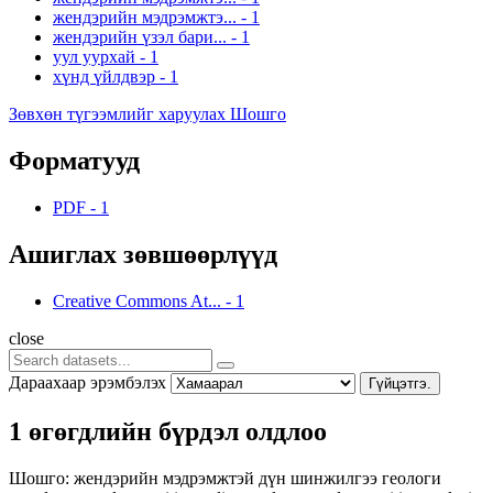
жендэрийн мэдрэмжтэ...
-
1
жендэрийн үзэл бари...
-
1
уул уурхай
-
1
хүнд үйлдвэр
-
1
Зөвхөн түгээмлийг харуулах Шошго
Форматууд
PDF
-
1
Ашиглах зөвшөөрлүүд
Creative Commons At...
-
1
close
Дараахаар эрэмбэлэх
Гүйцэтгэ.
1 өгөгдлийн бүрдэл олдлоо
Шошго:
жендэрийн мэдрэмжтэй дүн шинжилгээ
геологи