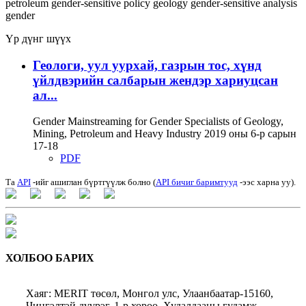
petroleum
gender-sensitive policy
geology
gender-sensitive analysis
gender
Үр дүнг шүүх
Геологи, уул уурхай, газрын тос, хүнд
үйлдвэрийн салбарын жендэр хариуцсан
ал...
Gender Mainstreaming for Gender Specialists of Geology,
Mining, Petroleum and Heavy Industry 2019 оны 6-р сарын
17-18
PDF
Та
API
-ийг ашиглан бүртгүүлж болно (
API бичиг баримтууд
-ээс харна уу).
ХОЛБОО БАРИХ
Хаяг: MERIT төсөл, Монгол улс, Улаанбаатар-15160,
Чингэлтэй дүүрэг, 1-р хороо, Худалдааны гудамж,