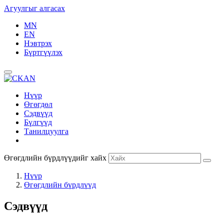
Агуулгыг алгасах
MN
EN
Нэвтрэх
Бүртгүүлэх
Нүүр
Өгөгдөл
Сэдвүүд
Бүлгүүд
Танилцуулга
Өгөгдлийн бүрдлүүдийг хайх
Нүүр
Өгөгдлийн бүрдлүүд
Сэдвүүд