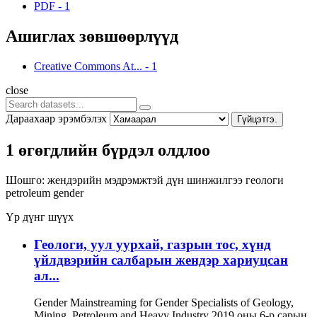
PDF
-
1
Ашиглах зөвшөөрлүүд
Creative Commons At...
-
1
close
Дараахаар эрэмбэлэх
Гүйцэтгэ.
1 өгөгдлийн бүрдэл олдлоо
Шошго:
жендэрийн мэдрэмжтэй дүн шинжилгээ
геологи
petroleum
gender
Үр дүнг шүүх
Геологи, уул уурхай, газрын тос, хүнд
үйлдвэрийн салбарын жендэр хариуцсан
ал...
Gender Mainstreaming for Gender Specialists of Geology,
Mining, Petroleum and Heavy Industry 2019 оны 6-р сарын