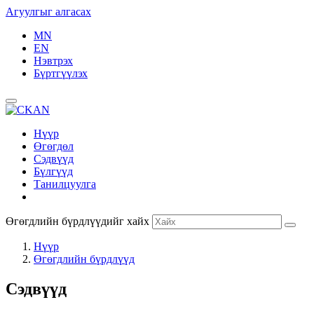
Агуулгыг алгасах
MN
EN
Нэвтрэх
Бүртгүүлэх
Нүүр
Өгөгдөл
Сэдвүүд
Бүлгүүд
Танилцуулга
Өгөгдлийн бүрдлүүдийг хайх
Нүүр
Өгөгдлийн бүрдлүүд
Сэдвүүд