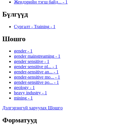
Жендэрийн тэгш байд...
-
1
Бүлгүүд
Сургалт - Training
-
1
Шошго
gender
-
1
gender mainstreaming
-
1
gender sensitive
-
1
gender sensitive pl...
-
1
gender-sensitive an...
-
1
gender-sensitive mo...
-
1
gender-sensitive po...
-
1
geology
-
1
heavy industry
-
1
mining
-
1
Дэлгэрэнгүй харуулах Шошго
Форматууд