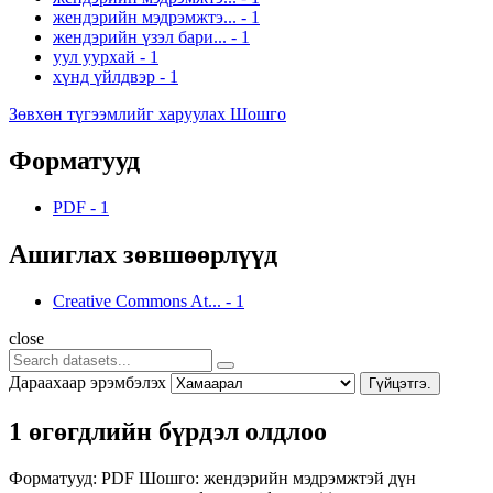
жендэрийн мэдрэмжтэ...
-
1
жендэрийн үзэл бари...
-
1
уул уурхай
-
1
хүнд үйлдвэр
-
1
Зөвхөн түгээмлийг харуулах Шошго
Форматууд
PDF
-
1
Ашиглах зөвшөөрлүүд
Creative Commons At...
-
1
close
Дараахаар эрэмбэлэх
Гүйцэтгэ.
1 өгөгдлийн бүрдэл олдлоо
Форматууд:
PDF
Шошго:
жендэрийн мэдрэмжтэй дүн