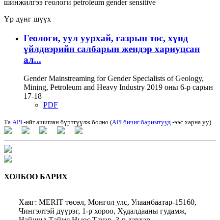
шинжилгээ
геологи
petroleum
gender sensitive
Үр дүнг шүүх
Геологи, уул уурхай, газрын тос, хүнд
үйлдвэрийн салбарын жендэр хариуцсан
ал...
Gender Mainstreaming for Gender Specialists of Geology,
Mining, Petroleum and Heavy Industry 2019 оны 6-р сарын
17-18
PDF
Та
API
-ийг ашиглан бүртгүүлж болно (
API бичиг баримтууд
-ээс харна уу).
ХОЛБОО БАРИХ
Хаяг: MERIT төсөл, Монгол улс, Улаанбаатар-15160,
Чингэлтэй дүүрэг, 1-р хороо, Худалдааны гудамж,
Нэйшнл Таймс Ньюс Тауэр, 3-р давхар