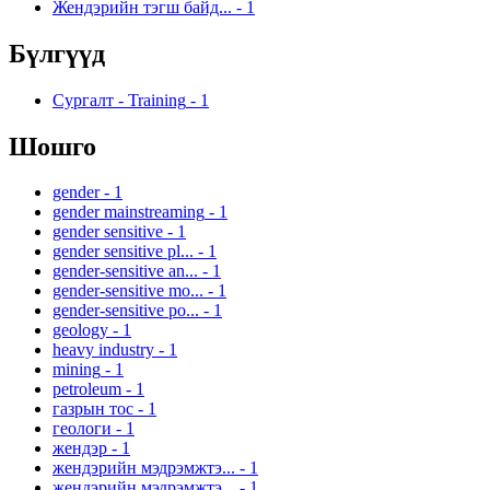
Жендэрийн тэгш байд...
-
1
Бүлгүүд
Сургалт - Training
-
1
Шошго
gender
-
1
gender mainstreaming
-
1
gender sensitive
-
1
gender sensitive pl...
-
1
gender-sensitive an...
-
1
gender-sensitive mo...
-
1
gender-sensitive po...
-
1
geology
-
1
heavy industry
-
1
mining
-
1
petroleum
-
1
газрын тос
-
1
геологи
-
1
жендэр
-
1
жендэрийн мэдрэмжтэ...
-
1
жендэрийн мэдрэмжтэ...
-
1