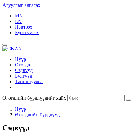
Агуулгыг алгасах
MN
EN
Нэвтрэх
Бүртгүүлэх
Нүүр
Өгөгдөл
Сэдвүүд
Бүлгүүд
Танилцуулга
Өгөгдлийн бүрдлүүдийг хайх
Нүүр
Өгөгдлийн бүрдлүүд
Сэдвүүд