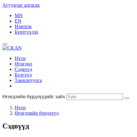
Агуулгыг алгасах
MN
EN
Нэвтрэх
Бүртгүүлэх
Нүүр
Өгөгдөл
Сэдвүүд
Бүлгүүд
Танилцуулга
Өгөгдлийн бүрдлүүдийг хайх
Нүүр
Өгөгдлийн бүрдлүүд
Сэдвүүд