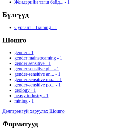
Жендэрийн тэгш байд...
-
1
Бүлгүүд
Сургалт - Training
-
1
Шошго
gender
-
1
gender mainstreaming
-
1
gender sensitive
-
1
gender sensitive pl...
-
1
gender-sensitive an...
-
1
gender-sensitive mo...
-
1
gender-sensitive po...
-
1
geology
-
1
heavy industry
-
1
mining
-
1
Дэлгэрэнгүй харуулах Шошго
Форматууд