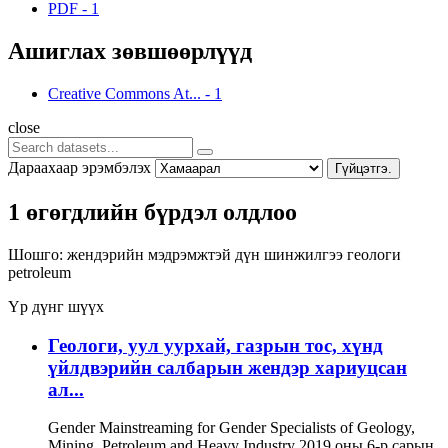
PDF
-
1
Ашиглах зөвшөөрлүүд
Creative Commons At...
-
1
close
Дараахаар эрэмбэлэх
Гүйцэтгэ.
1 өгөгдлийн бүрдэл олдлоо
Шошго:
жендэрийн мэдрэмжтэй дүн шинжилгээ
геологи
petroleum
Үр дүнг шүүх
Геологи, уул уурхай, газрын тос, хүнд
үйлдвэрийн салбарын жендэр хариуцсан
ал...
Gender Mainstreaming for Gender Specialists of Geology,
Mining, Petroleum and Heavy Industry 2019 оны 6-р сарын