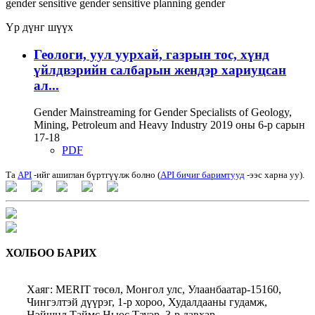
gender sensitive
gender sensitive planning
gender
Үр дүнг шүүх
Геологи, уул уурхай, газрын тос, хүнд
үйлдвэрийн салбарын жендэр хариуцсан
ал...
Gender Mainstreaming for Gender Specialists of Geology,
Mining, Petroleum and Heavy Industry 2019 оны 6-р сарын
17-18
PDF
Та
API
-ийг ашиглан бүртгүүлж болно (
API бичиг баримтууд
-ээс харна уу).
ХОЛБОО БАРИХ
Хаяг: MERIT төсөл, Монгол улс, Улаанбаатар-15160,
Чингэлтэй дүүрэг, 1-р хороо, Худалдааны гудамж,
Нэйшнл Таймс Ньюс Тауэр, 3-р давхар