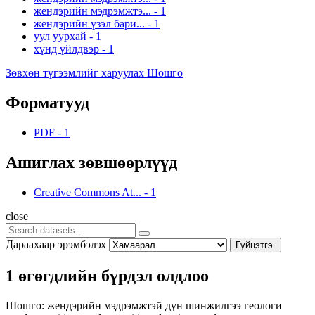
жендэрийн мэдрэмжтэ...
-
1
жендэрийн үзэл бари...
-
1
уул уурхай
-
1
хүнд үйлдвэр
-
1
Зөвхөн түгээмлийг харуулах Шошго
Форматууд
PDF
-
1
Ашиглах зөвшөөрлүүд
Creative Commons At...
-
1
close
Дараахаар эрэмбэлэх
Гүйцэтгэ.
1 өгөгдлийн бүрдэл олдлоо
Шошго:
жендэрийн мэдрэмжтэй дүн шинжилгээ
геологи