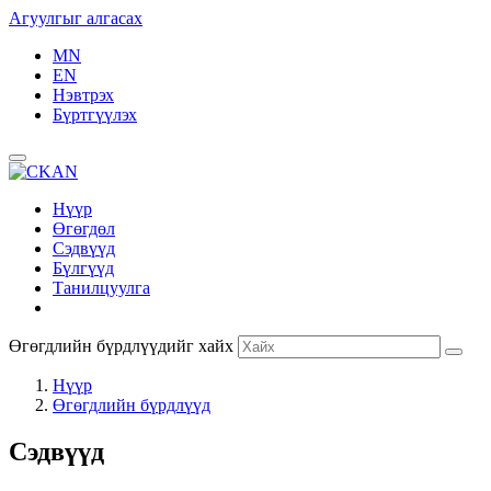
Агуулгыг алгасах
MN
EN
Нэвтрэх
Бүртгүүлэх
Нүүр
Өгөгдөл
Сэдвүүд
Бүлгүүд
Танилцуулга
Өгөгдлийн бүрдлүүдийг хайх
Нүүр
Өгөгдлийн бүрдлүүд
Сэдвүүд