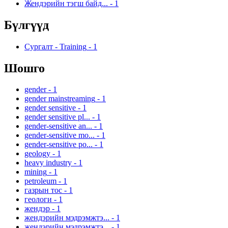
Жендэрийн тэгш байд...
-
1
Бүлгүүд
Сургалт - Training
-
1
Шошго
gender
-
1
gender mainstreaming
-
1
gender sensitive
-
1
gender sensitive pl...
-
1
gender-sensitive an...
-
1
gender-sensitive mo...
-
1
gender-sensitive po...
-
1
geology
-
1
heavy industry
-
1
mining
-
1
petroleum
-
1
газрын тос
-
1
геологи
-
1
жендэр
-
1
жендэрийн мэдрэмжтэ...
-
1
жендэрийн мэдрэмжтэ...
-
1