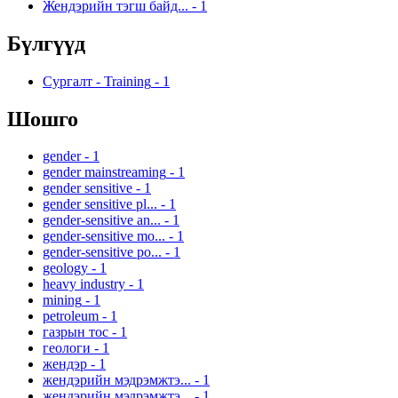
Жендэрийн тэгш байд...
-
1
Бүлгүүд
Сургалт - Training
-
1
Шошго
gender
-
1
gender mainstreaming
-
1
gender sensitive
-
1
gender sensitive pl...
-
1
gender-sensitive an...
-
1
gender-sensitive mo...
-
1
gender-sensitive po...
-
1
geology
-
1
heavy industry
-
1
mining
-
1
petroleum
-
1
газрын тос
-
1
геологи
-
1
жендэр
-
1
жендэрийн мэдрэмжтэ...
-
1
жендэрийн мэдрэмжтэ...
-
1