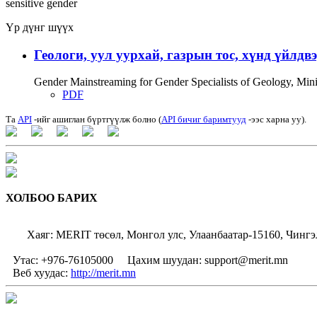
sensitive
gender
Үр дүнг шүүх
Геологи, уул уурхай, газрын тос, хүнд үйлдв
Gender Mainstreaming for Gender Specialists of Geology, Mi
PDF
Та
API
-ийг ашиглан бүртгүүлж болно (
API бичиг баримтууд
-ээс харна уу).
ХОЛБОО БАРИХ
Хаяг: MERIT төсөл, Монгол улс, Улаанбаатар-15160, Чингэ
Утас: +976-76105000
Цахим шуудан: support@merit.mn
Веб хуудас:
http://merit.mn