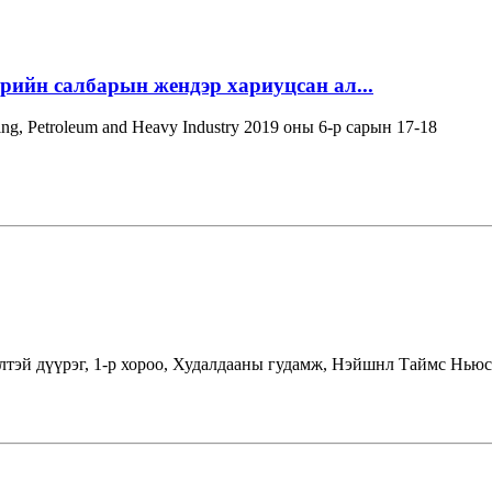
эрийн салбарын жендэр хариуцсан ал...
ning, Petroleum and Heavy Industry 2019 оны 6-р сарын 17-18
лтэй дүүрэг, 1-р хороо, Худалдааны гудамж, Нэйшнл Таймс Ньюс 