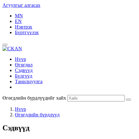
Агуулгыг алгасах
MN
EN
Нэвтрэх
Бүртгүүлэх
Нүүр
Өгөгдөл
Сэдвүүд
Бүлгүүд
Танилцуулга
Өгөгдлийн бүрдлүүдийг хайх
Нүүр
Өгөгдлийн бүрдлүүд
Сэдвүүд