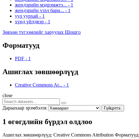
жендэрийн мэдрэмжтэ...
-
1
жендэрийн үзэл бари...
-
1
уул уурхай
-
1
хүнд үйлдвэр
-
1
Зөвхөн түгээмлийг харуулах Шошго
Форматууд
PDF
-
1
Ашиглах зөвшөөрлүүд
Creative Commons At...
-
1
close
Дараахаар эрэмбэлэх
Гүйцэтгэ.
1 өгөгдлийн бүрдэл олдлоо
Ашиглах зөвшөөрлүүд:
Creative Commons Attribution
Форматууд