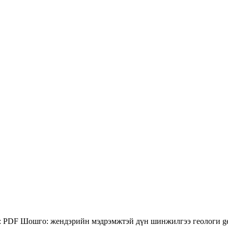
:
PDF
Шошго:
жендэрийн мэдрэмжтэй дүн шинжилгээ
геологи
g