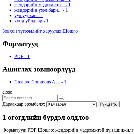
жендэрийн мэдрэмжтэ...
-
1
жендэрийн үзэл бари...
-
1
уул уурхай
-
1
хүнд үйлдвэр
-
1
Зөвхөн түгээмлийг харуулах Шошго
Форматууд
PDF
-
1
Ашиглах зөвшөөрлүүд
Creative Commons At...
-
1
close
Дараахаар эрэмбэлэх
Гүйцэтгэ.
1 өгөгдлийн бүрдэл олдлоо
Форматууд:
PDF
Шошго:
жендэрийн мэдрэмжтэй дүн шинжил