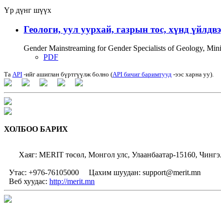
Үр дүнг шүүх
Геологи, уул уурхай, газрын тос, хүнд үйлдв
Gender Mainstreaming for Gender Specialists of Geology, Mi
PDF
Та
API
-ийг ашиглан бүртгүүлж болно (
API бичиг баримтууд
-ээс харна уу).
ХОЛБОО БАРИХ
Хаяг: MERIT төсөл, Монгол улс, Улаанбаатар-15160, Чингэ
Утас: +976-76105000
Цахим шуудан: support@merit.mn
Веб хуудас:
http://merit.mn