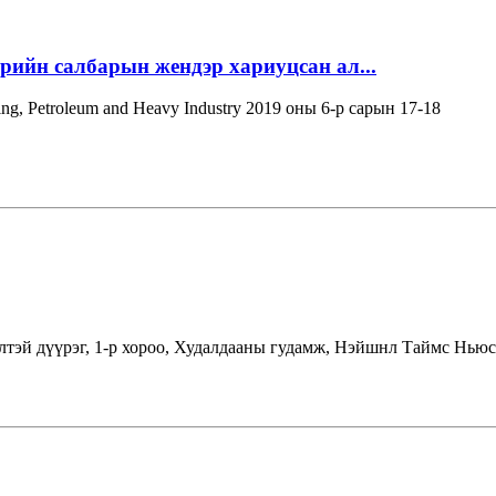
эрийн салбарын жендэр хариуцсан ал...
ning, Petroleum and Heavy Industry 2019 оны 6-р сарын 17-18
лтэй дүүрэг, 1-р хороо, Худалдааны гудамж, Нэйшнл Таймс Ньюс 