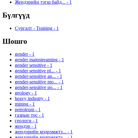
Жендэрийн тэгш байд...
-
1
Бүлгүүд
Сургалт - Training
-
1
Шошго
gender
-
1
gender mainstreaming
-
1
gender sensitive
-
1
gender sensitive pl...
-
1
gender-sensitive an...
-
1
gender-sensitive mo...
-
1
gender-sensitive po...
-
1
geology
-
1
heavy industry
-
1
mining
-
1
petroleum
-
1
газрын тос
-
1
геологи
-
1
жендэр
-
1
жендэрийн мэдрэмжтэ...
-
1
жендэрийн мэдрэмжтэ...
-
1