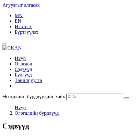
Агуулгыг алгасах
MN
EN
Нэвтрэх
Бүртгүүлэх
Нүүр
Өгөгдөл
Сэдвүүд
Бүлгүүд
Танилцуулга
Өгөгдлийн бүрдлүүдийг хайх
Нүүр
Өгөгдлийн бүрдлүүд
Сэдвүүд