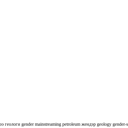
гээ
геологи
gender mainstreaming
petroleum
жендэр
geology
gender-s