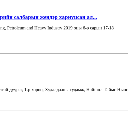
эрийн салбарын жендэр хариуцсан ал...
ning, Petroleum and Heavy Industry 2019 оны 6-р сарын 17-18
лтэй дүүрэг, 1-р хороо, Худалдааны гудамж, Нэйшнл Таймс Ньюс 