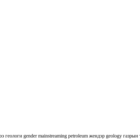
гээ
геологи
gender mainstreaming
petroleum
жендэр
geology
газрын