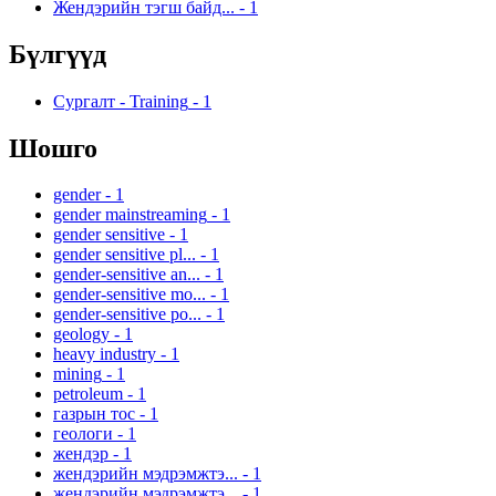
Жендэрийн тэгш байд...
-
1
Бүлгүүд
Сургалт - Training
-
1
Шошго
gender
-
1
gender mainstreaming
-
1
gender sensitive
-
1
gender sensitive pl...
-
1
gender-sensitive an...
-
1
gender-sensitive mo...
-
1
gender-sensitive po...
-
1
geology
-
1
heavy industry
-
1
mining
-
1
petroleum
-
1
газрын тос
-
1
геологи
-
1
жендэр
-
1
жендэрийн мэдрэмжтэ...
-
1
жендэрийн мэдрэмжтэ...
-
1