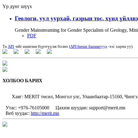
Үр дүнг шүүх
Геологи, уул уурхай, газрын тос, хүнд үйлдв
Gender Mainstreaming for Gender Specialists of Geology, Mi
PDF
Та
API
-ийг ашиглан бүртгүүлж болно (
API бичиг баримтууд
-ээс харна уу).
ХОЛБОО БАРИХ
Хаяг: MERIT төсөл, Монгол улс, Улаанбаатар-15160, Чингэ
Утас: +976-76105000
Цахим шуудан: support@merit.mn
Веб хуудас:
http://merit.mn