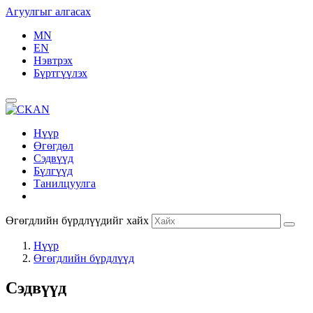
Агуулгыг алгасах
MN
EN
Нэвтрэх
Бүртгүүлэх
Нүүр
Өгөгдөл
Сэдвүүд
Бүлгүүд
Танилцуулга
Өгөгдлийн бүрдлүүдийг хайх
Нүүр
Өгөгдлийн бүрдлүүд
Сэдвүүд