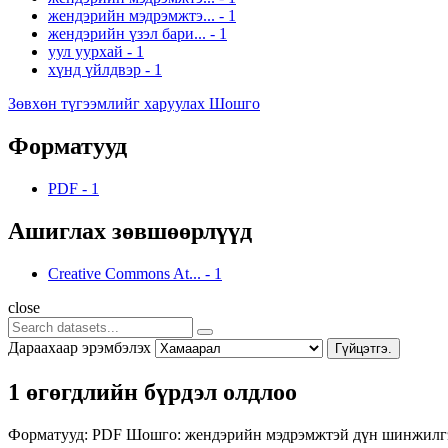
жендэрийн мэдрэмжтэ...
-
1
жендэрийн үзэл бари...
-
1
уул уурхай
-
1
хүнд үйлдвэр
-
1
Зөвхөн түгээмлийг харуулах Шошго
Форматууд
PDF
-
1
Ашиглах зөвшөөрлүүд
Creative Commons At...
-
1
close
Дараахаар эрэмбэлэх
Гүйцэтгэ.
1 өгөгдлийн бүрдэл олдлоо
Форматууд:
PDF
Шошго:
жендэрийн мэдрэмжтэй дүн шинжил