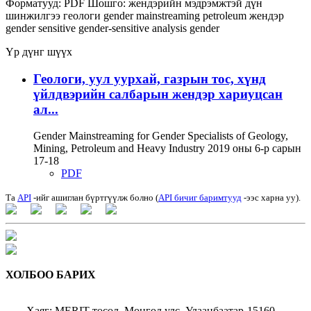
Форматууд:
PDF
Шошго:
жендэрийн мэдрэмжтэй дүн
шинжилгээ
геологи
gender mainstreaming
petroleum
жендэр
gender sensitive
gender-sensitive analysis
gender
Үр дүнг шүүх
Геологи, уул уурхай, газрын тос, хүнд
үйлдвэрийн салбарын жендэр хариуцсан
ал...
Gender Mainstreaming for Gender Specialists of Geology,
Mining, Petroleum and Heavy Industry 2019 оны 6-р сарын
17-18
PDF
Та
API
-ийг ашиглан бүртгүүлж болно (
API бичиг баримтууд
-ээс харна уу).
ХОЛБОО БАРИХ
Хаяг: MERIT төсөл, Монгол улс, Улаанбаатар-15160,