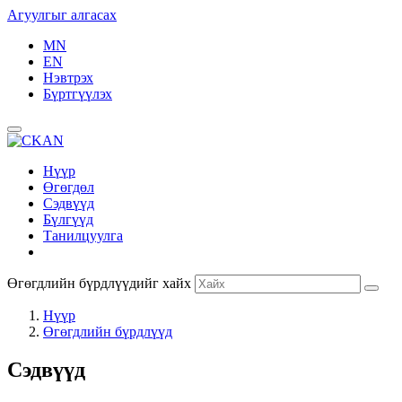
Агуулгыг алгасах
MN
EN
Нэвтрэх
Бүртгүүлэх
Нүүр
Өгөгдөл
Сэдвүүд
Бүлгүүд
Танилцуулга
Өгөгдлийн бүрдлүүдийг хайх
Нүүр
Өгөгдлийн бүрдлүүд
Сэдвүүд