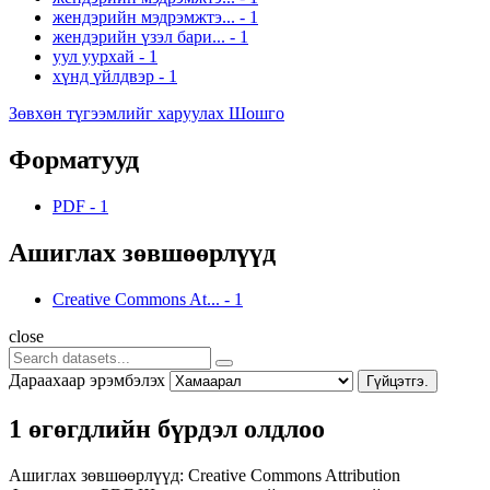
жендэрийн мэдрэмжтэ...
-
1
жендэрийн үзэл бари...
-
1
уул уурхай
-
1
хүнд үйлдвэр
-
1
Зөвхөн түгээмлийг харуулах Шошго
Форматууд
PDF
-
1
Ашиглах зөвшөөрлүүд
Creative Commons At...
-
1
close
Дараахаар эрэмбэлэх
Гүйцэтгэ.
1 өгөгдлийн бүрдэл олдлоо
Ашиглах зөвшөөрлүүд:
Creative Commons Attribution