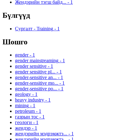
Жендэрийн тэгш байд...
-
1
Бүлгүүд
Сургалт - Training
-
1
Шошго
gender
-
1
gender mainstreaming
-
1
gender sensitive
-
1
gender sensitive pl...
-
1
gender-sensitive an...
-
1
gender-sensitive mo...
-
1
gender-sensitive po...
-
1
geology
-
1
heavy industry
-
1
mining
-
1
petroleum
-
1
газрын тос
-
1
геологи
-
1
жендэр
-
1
жендэрийн мэдрэмжтэ...
-
1
жендэрийн мэдрэмжтэ...
-
1