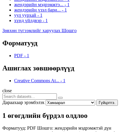
жендэрийн мэдрэмжтэ...
-
1
жендэрийн үзэл бари...
-
1
уул уурхай
-
1
хүнд үйлдвэр
-
1
Зөвхөн түгээмлийг харуулах Шошго
Форматууд
PDF
-
1
Ашиглах зөвшөөрлүүд
Creative Commons At...
-
1
close
Дараахаар эрэмбэлэх
Гүйцэтгэ.
1 өгөгдлийн бүрдэл олдлоо
Форматууд:
PDF
Шошго:
жендэрийн мэдрэмжтэй дүн