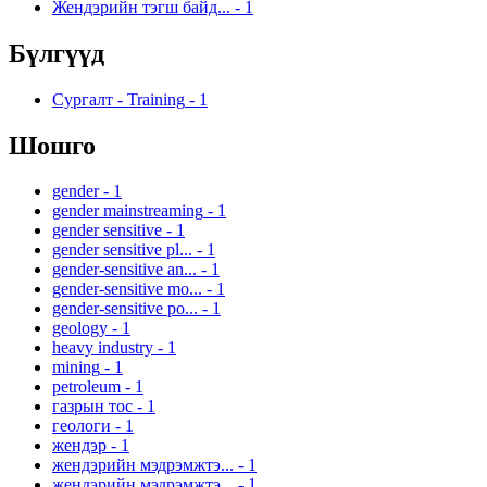
Жендэрийн тэгш байд...
-
1
Бүлгүүд
Сургалт - Training
-
1
Шошго
gender
-
1
gender mainstreaming
-
1
gender sensitive
-
1
gender sensitive pl...
-
1
gender-sensitive an...
-
1
gender-sensitive mo...
-
1
gender-sensitive po...
-
1
geology
-
1
heavy industry
-
1
mining
-
1
petroleum
-
1
газрын тос
-
1
геологи
-
1
жендэр
-
1
жендэрийн мэдрэмжтэ...
-
1
жендэрийн мэдрэмжтэ...
-
1