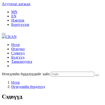
Агуулгыг алгасах
MN
EN
Нэвтрэх
Бүртгүүлэх
Нүүр
Өгөгдөл
Сэдвүүд
Бүлгүүд
Танилцуулга
Өгөгдлийн бүрдлүүдийг хайх
Нүүр
Өгөгдлийн бүрдлүүд
Сэдвүүд