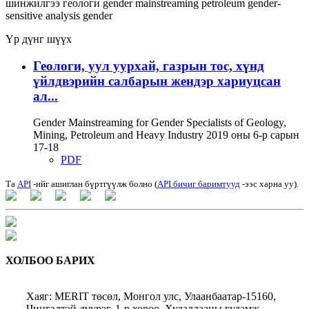
шинжилгээ
геологи
gender mainstreaming
petroleum
gender-
sensitive analysis
gender
Үр дүнг шүүх
Геологи, уул уурхай, газрын тос, хүнд
үйлдвэрийн салбарын жендэр хариуцсан
ал...
Gender Mainstreaming for Gender Specialists of Geology,
Mining, Petroleum and Heavy Industry 2019 оны 6-р сарын
17-18
PDF
Та
API
-ийг ашиглан бүртгүүлж болно (
API бичиг баримтууд
-ээс харна уу).
ХОЛБОО БАРИХ
Хаяг: MERIT төсөл, Монгол улс, Улаанбаатар-15160,
Чингэлтэй дүүрэг, 1-р хороо, Худалдааны гудамж,