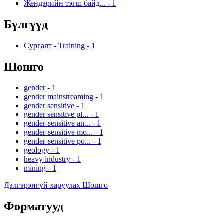
Жендэрийн тэгш байд...
-
1
Бүлгүүд
Сургалт - Training
-
1
Шошго
gender
-
1
gender mainstreaming
-
1
gender sensitive
-
1
gender sensitive pl...
-
1
gender-sensitive an...
-
1
gender-sensitive mo...
-
1
gender-sensitive po...
-
1
geology
-
1
heavy industry
-
1
mining
-
1
Дэлгэрэнгүй харуулах Шошго
Форматууд