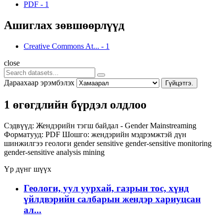
PDF
-
1
Ашиглах зөвшөөрлүүд
Creative Commons At...
-
1
close
Дараахаар эрэмбэлэх
Гүйцэтгэ.
1 өгөгдлийн бүрдэл олдлоо
Сэдвүүд:
Жендэрийн тэгш байдал - Gender Mainstreaming
Форматууд:
PDF
Шошго:
жендэрийн мэдрэмжтэй дүн
шинжилгээ
геологи
gender sensitive
gender-sensitive monitoring
gender-sensitive analysis
mining
Үр дүнг шүүх
Геологи, уул уурхай, газрын тос, хүнд
үйлдвэрийн салбарын жендэр хариуцсан
ал...