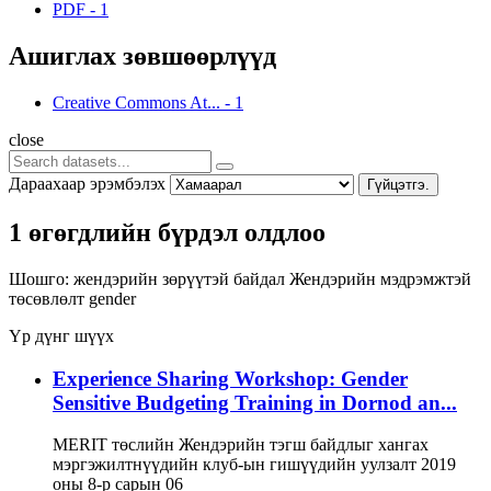
PDF
-
1
Ашиглах зөвшөөрлүүд
Creative Commons At...
-
1
close
Дараахаар эрэмбэлэх
Гүйцэтгэ.
1 өгөгдлийн бүрдэл олдлоо
Шошго:
жендэрийн зөрүүтэй байдал
Жендэрийн мэдрэмжтэй
төсөвлөлт
gender
Үр дүнг шүүх
Experience Sharing Workshop: Gender
Sensitive Budgeting Training in Dornod an...
MERIT төслийн Жендэрийн тэгш байдлыг хангах
мэргэжилтнүүдийн клуб-ын гишүүдийн уулзалт 2019
оны 8-р сарын 06