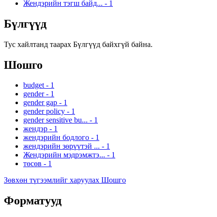
Жендэрийн тэгш байд...
-
1
Бүлгүүд
Тус хайлтанд таарах Бүлгүүд байхгүй байна.
Шошго
budget
-
1
gender
-
1
gender gap
-
1
gender policy
-
1
gender sensitive bu...
-
1
жендэр
-
1
жендэрийн бодлого
-
1
жендэрийн зөрүүтэй ...
-
1
Жендэрийн мэдрэмжтэ...
-
1
төсөв
-
1
Зөвхөн түгээмлийг харуулах Шошго
Форматууд