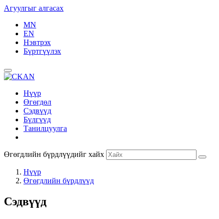
Агуулгыг алгасах
MN
EN
Нэвтрэх
Бүртгүүлэх
Нүүр
Өгөгдөл
Сэдвүүд
Бүлгүүд
Танилцуулга
Өгөгдлийн бүрдлүүдийг хайх
Нүүр
Өгөгдлийн бүрдлүүд
Сэдвүүд