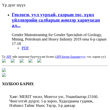
Үр дүнг шүүх
Геологи, уул уурхай, газрын тос, хүнд
үйлдвэрийн салбарын жендэр хариуцсан
ал...
Gender Mainstreaming for Gender Specialists of Geology,
Mining, Petroleum and Heavy Industry 2019 оны 6-р сарын
17-18
PDF
Та
API
-ийг ашиглан бүртгүүлж болно (
API бичиг баримтууд
-ээс харна уу).
ХОЛБОО БАРИХ
Хаяг: MERIT төсөл, Монгол улс, Улаанбаатар-15160,
Чингэлтэй дүүрэг, 1-р хороо, Худалдааны гудамж,
Нэйшнл Таймс Ньюс Тауэр, 3-р давхар