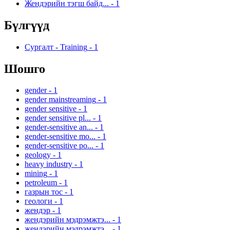
Жендэрийн тэгш байд...
-
1
Бүлгүүд
Сургалт - Training
-
1
Шошго
gender
-
1
gender mainstreaming
-
1
gender sensitive
-
1
gender sensitive pl...
-
1
gender-sensitive an...
-
1
gender-sensitive mo...
-
1
gender-sensitive po...
-
1
geology
-
1
heavy industry
-
1
mining
-
1
petroleum
-
1
газрын тос
-
1
геологи
-
1
жендэр
-
1
жендэрийн мэдрэмжтэ...
-
1
жендэрийн мэдрэмжтэ...
-
1