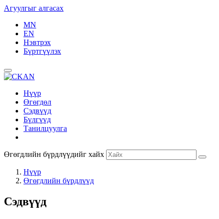
Агуулгыг алгасах
MN
EN
Нэвтрэх
Бүртгүүлэх
Нүүр
Өгөгдөл
Сэдвүүд
Бүлгүүд
Танилцуулга
Өгөгдлийн бүрдлүүдийг хайх
Нүүр
Өгөгдлийн бүрдлүүд
Сэдвүүд