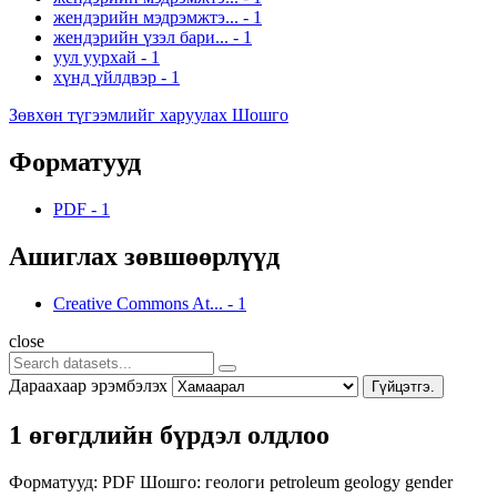
жендэрийн мэдрэмжтэ...
-
1
жендэрийн үзэл бари...
-
1
уул уурхай
-
1
хүнд үйлдвэр
-
1
Зөвхөн түгээмлийг харуулах Шошго
Форматууд
PDF
-
1
Ашиглах зөвшөөрлүүд
Creative Commons At...
-
1
close
Дараахаар эрэмбэлэх
Гүйцэтгэ.
1 өгөгдлийн бүрдэл олдлоо
Форматууд:
PDF
Шошго:
геологи
petroleum
geology
gender