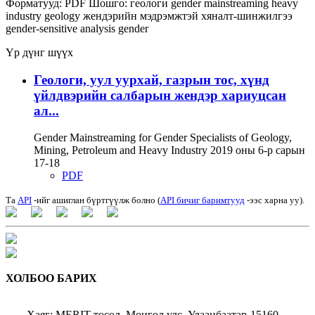
Форматууд:
PDF
Шошго:
геологи
gender mainstreaming
heavy
industry
geology
жендэрийн мэдрэмжтэй хяналт-шинжилгээ
gender-sensitive analysis
gender
Үр дүнг шүүх
Геологи, уул уурхай, газрын тос, хүнд
үйлдвэрийн салбарын жендэр хариуцсан
ал...
Gender Mainstreaming for Gender Specialists of Geology,
Mining, Petroleum and Heavy Industry 2019 оны 6-р сарын
17-18
PDF
Та
API
-ийг ашиглан бүртгүүлж болно (
API бичиг баримтууд
-ээс харна уу).
ХОЛБОО БАРИХ
Хаяг: MERIT төсөл, Монгол улс, Улаанбаатар-15160,