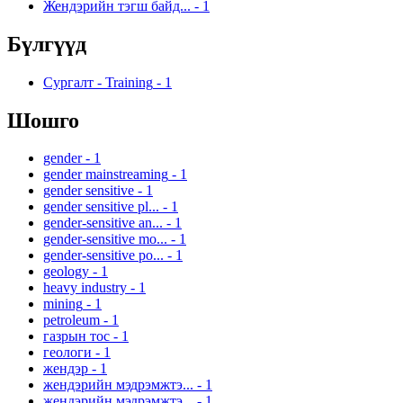
Жендэрийн тэгш байд...
-
1
Бүлгүүд
Сургалт - Training
-
1
Шошго
gender
-
1
gender mainstreaming
-
1
gender sensitive
-
1
gender sensitive pl...
-
1
gender-sensitive an...
-
1
gender-sensitive mo...
-
1
gender-sensitive po...
-
1
geology
-
1
heavy industry
-
1
mining
-
1
petroleum
-
1
газрын тос
-
1
геологи
-
1
жендэр
-
1
жендэрийн мэдрэмжтэ...
-
1
жендэрийн мэдрэмжтэ...
-
1