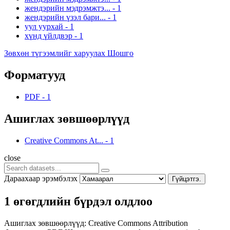
жендэрийн мэдрэмжтэ...
-
1
жендэрийн үзэл бари...
-
1
уул уурхай
-
1
хүнд үйлдвэр
-
1
Зөвхөн түгээмлийг харуулах Шошго
Форматууд
PDF
-
1
Ашиглах зөвшөөрлүүд
Creative Commons At...
-
1
close
Дараахаар эрэмбэлэх
Гүйцэтгэ.
1 өгөгдлийн бүрдэл олдлоо
Ашиглах зөвшөөрлүүд:
Creative Commons Attribution