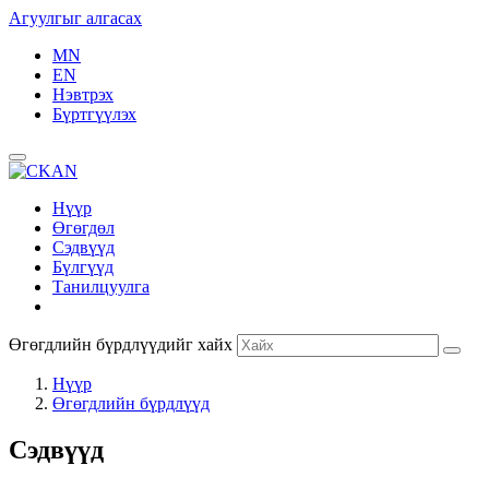
Агуулгыг алгасах
MN
EN
Нэвтрэх
Бүртгүүлэх
Нүүр
Өгөгдөл
Сэдвүүд
Бүлгүүд
Танилцуулга
Өгөгдлийн бүрдлүүдийг хайх
Нүүр
Өгөгдлийн бүрдлүүд
Сэдвүүд