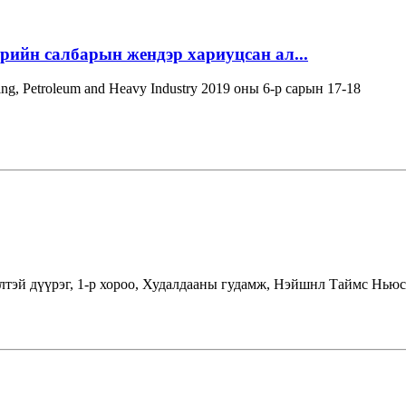
эрийн салбарын жендэр хариуцсан ал...
ning, Petroleum and Heavy Industry 2019 оны 6-р сарын 17-18
лтэй дүүрэг, 1-р хороо, Худалдааны гудамж, Нэйшнл Таймс Ньюс 