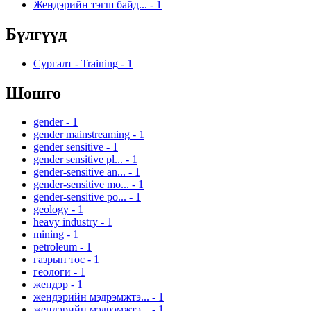
Жендэрийн тэгш байд...
-
1
Бүлгүүд
Сургалт - Training
-
1
Шошго
gender
-
1
gender mainstreaming
-
1
gender sensitive
-
1
gender sensitive pl...
-
1
gender-sensitive an...
-
1
gender-sensitive mo...
-
1
gender-sensitive po...
-
1
geology
-
1
heavy industry
-
1
mining
-
1
petroleum
-
1
газрын тос
-
1
геологи
-
1
жендэр
-
1
жендэрийн мэдрэмжтэ...
-
1
жендэрийн мэдрэмжтэ...
-
1