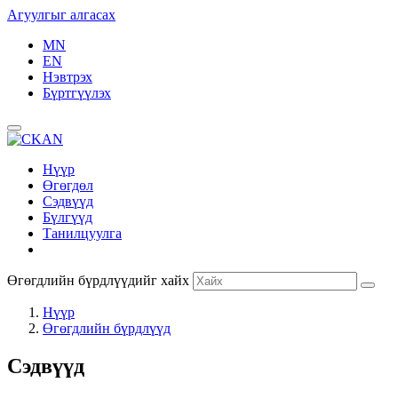
Агуулгыг алгасах
MN
EN
Нэвтрэх
Бүртгүүлэх
Нүүр
Өгөгдөл
Сэдвүүд
Бүлгүүд
Танилцуулга
Өгөгдлийн бүрдлүүдийг хайх
Нүүр
Өгөгдлийн бүрдлүүд
Сэдвүүд