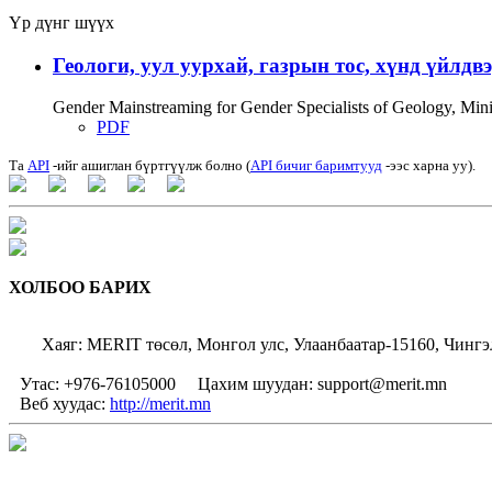
Үр дүнг шүүх
Геологи, уул уурхай, газрын тос, хүнд үйлдв
Gender Mainstreaming for Gender Specialists of Geology, Mi
PDF
Та
API
-ийг ашиглан бүртгүүлж болно (
API бичиг баримтууд
-ээс харна уу).
ХОЛБОО БАРИХ
Хаяг: MERIT төсөл, Монгол улс, Улаанбаатар-15160, Чингэ
Утас: +976-76105000
Цахим шуудан: support@merit.mn
Веб хуудас:
http://merit.mn