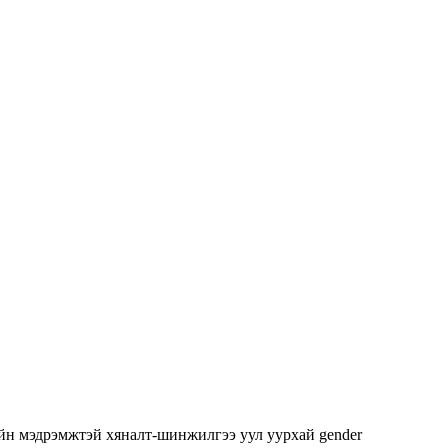
йн мэдрэмжтэй хяналт-шинжилгээ
уул уурхай
gender