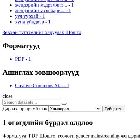
жендэрийн мэдрэмжтэ...
-
1
жендэрийн үзэл бари...
-
1
уул уурхай
-
1
хүнд үйлдвэр
-
1
Зөвхөн түгээмлийг харуулах Шошго
Форматууд
PDF
-
1
Ашиглах зөвшөөрлүүд
Creative Commons At...
-
1
close
Дараахаар эрэмбэлэх
Гүйцэтгэ.
1 өгөгдлийн бүрдэл олдлоо
Форматууд:
PDF
Шошго:
геологи
gender mainstreaming
жендэри