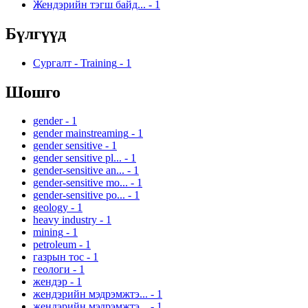
Жендэрийн тэгш байд...
-
1
Бүлгүүд
Сургалт - Training
-
1
Шошго
gender
-
1
gender mainstreaming
-
1
gender sensitive
-
1
gender sensitive pl...
-
1
gender-sensitive an...
-
1
gender-sensitive mo...
-
1
gender-sensitive po...
-
1
geology
-
1
heavy industry
-
1
mining
-
1
petroleum
-
1
газрын тос
-
1
геологи
-
1
жендэр
-
1
жендэрийн мэдрэмжтэ...
-
1
жендэрийн мэдрэмжтэ...
-
1