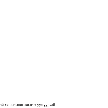
эй хяналт-шинжилгээ
уул уурхай