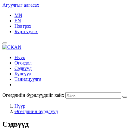
Агуулгыг алгасах
MN
EN
Нэвтрэх
Бүртгүүлэх
Нүүр
Өгөгдөл
Сэдвүүд
Бүлгүүд
Танилцуулга
Өгөгдлийн бүрдлүүдийг хайх
Нүүр
Өгөгдлийн бүрдлүүд
Сэдвүүд