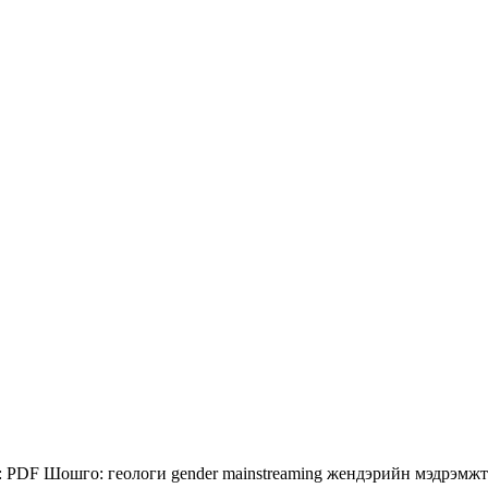
:
PDF
Шошго:
геологи
gender mainstreaming
жендэрийн мэдрэмжт