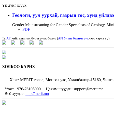
Үр дүнг шүүх
Геологи, уул уурхай, газрын тос, хүнд үйлдв
Gender Mainstreaming for Gender Specialists of Geology, Mi
PDF
Та
API
-ийг ашиглан бүртгүүлж болно (
API бичиг баримтууд
-ээс харна уу).
ХОЛБОО БАРИХ
Хаяг: MERIT төсөл, Монгол улс, Улаанбаатар-15160, Чингэ
Утас: +976-76105000
Цахим шуудан: support@merit.mn
Веб хуудас:
http://merit.mn