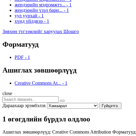
жендэрийн мэдрэмжтэ...
-
1
жендэрийн үзэл бари...
-
1
уул уурхай
-
1
хүнд үйлдвэр
-
1
Зөвхөн түгээмлийг харуулах Шошго
Форматууд
PDF
-
1
Ашиглах зөвшөөрлүүд
Creative Commons At...
-
1
close
Дараахаар эрэмбэлэх
Гүйцэтгэ.
1 өгөгдлийн бүрдэл олдлоо
Ашиглах зөвшөөрлүүд:
Creative Commons Attribution
Форматууд