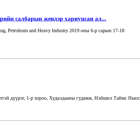
эрийн салбарын жендэр хариуцсан ал...
ning, Petroleum and Heavy Industry 2019 оны 6-р сарын 17-18
лтэй дүүрэг, 1-р хороо, Худалдааны гудамж, Нэйшнл Таймс Ньюс 