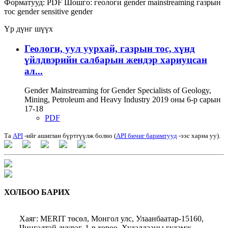
Форматууд:
PDF
Шошго:
геологи
gender mainstreaming
газрын
тос
gender sensitive
gender
Үр дүнг шүүх
Геологи, уул уурхай, газрын тос, хүнд
үйлдвэрийн салбарын жендэр хариуцсан
ал...
Gender Mainstreaming for Gender Specialists of Geology,
Mining, Petroleum and Heavy Industry 2019 оны 6-р сарын
17-18
PDF
Та
API
-ийг ашиглан бүртгүүлж болно (
API бичиг баримтууд
-ээс харна уу).
ХОЛБОО БАРИХ
Хаяг: MERIT төсөл, Монгол улс, Улаанбаатар-15160,
Чингэлтэй дүүрэг, 1-р хороо, Худалдааны гудамж,