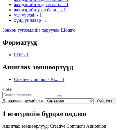
жендэрийн мэдрэмжтэ...
-
1
жендэрийн үзэл бари...
-
1
уул уурхай
-
1
хүнд үйлдвэр
-
1
Зөвхөн түгээмлийг харуулах Шошго
Форматууд
PDF
-
1
Ашиглах зөвшөөрлүүд
Creative Commons At...
-
1
close
Дараахаар эрэмбэлэх
Гүйцэтгэ.
1 өгөгдлийн бүрдэл олдлоо
Ашиглах зөвшөөрлүүд:
Creative Commons Attribution