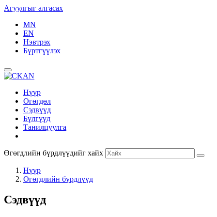
Агуулгыг алгасах
MN
EN
Нэвтрэх
Бүртгүүлэх
Нүүр
Өгөгдөл
Сэдвүүд
Бүлгүүд
Танилцуулга
Өгөгдлийн бүрдлүүдийг хайх
Нүүр
Өгөгдлийн бүрдлүүд
Сэдвүүд