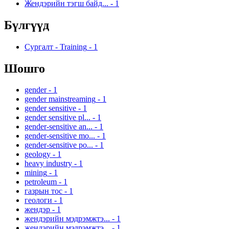
Жендэрийн тэгш байд...
-
1
Бүлгүүд
Сургалт - Training
-
1
Шошго
gender
-
1
gender mainstreaming
-
1
gender sensitive
-
1
gender sensitive pl...
-
1
gender-sensitive an...
-
1
gender-sensitive mo...
-
1
gender-sensitive po...
-
1
geology
-
1
heavy industry
-
1
mining
-
1
petroleum
-
1
газрын тос
-
1
геологи
-
1
жендэр
-
1
жендэрийн мэдрэмжтэ...
-
1
жендэрийн мэдрэмжтэ...
-
1