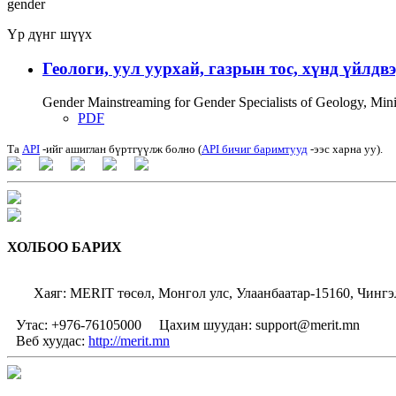
gender
Үр дүнг шүүх
Геологи, уул уурхай, газрын тос, хүнд үйлдв
Gender Mainstreaming for Gender Specialists of Geology, Mi
PDF
Та
API
-ийг ашиглан бүртгүүлж болно (
API бичиг баримтууд
-ээс харна уу).
ХОЛБОО БАРИХ
Хаяг: MERIT төсөл, Монгол улс, Улаанбаатар-15160, Чингэ
Утас: +976-76105000
Цахим шуудан: support@merit.mn
Веб хуудас:
http://merit.mn