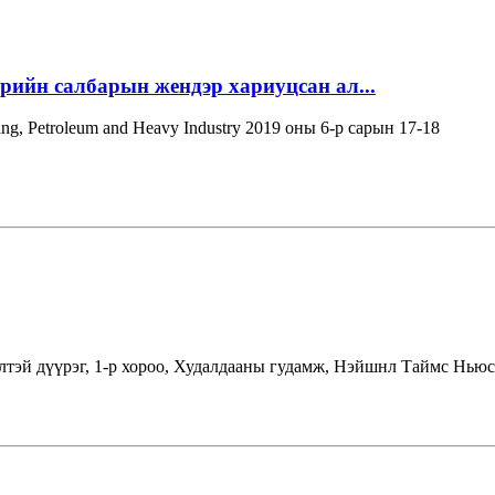
эрийн салбарын жендэр хариуцсан ал...
ning, Petroleum and Heavy Industry 2019 оны 6-р сарын 17-18
лтэй дүүрэг, 1-р хороо, Худалдааны гудамж, Нэйшнл Таймс Ньюс 