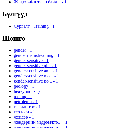
Жендэрийн тэгш байд...
-
1
Бүлгүүд
Сургалт - Training
-
1
Шошго
gender
-
1
gender mainstreaming
-
1
gender sensitive
-
1
gender sensitive pl...
-
1
gender-sensitive an...
-
1
gender-sensitive mo...
-
1
gender-sensitive po...
-
1
geology
-
1
heavy industry
-
1
mining
-
1
petroleum
-
1
газрын тос
-
1
геологи
-
1
жендэр
-
1
жендэрийн мэдрэмжтэ...
-
1
жендэрийн мэдрэмжтэ...
-
1