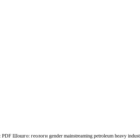
:
PDF
Шошго:
геологи
gender mainstreaming
petroleum
heavy indus