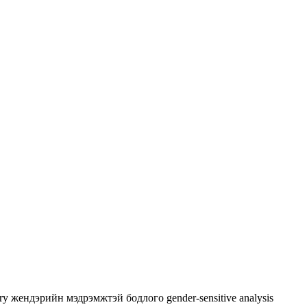
try
жендэрийн мэдрэмжтэй бодлого
gender-sensitive analysis