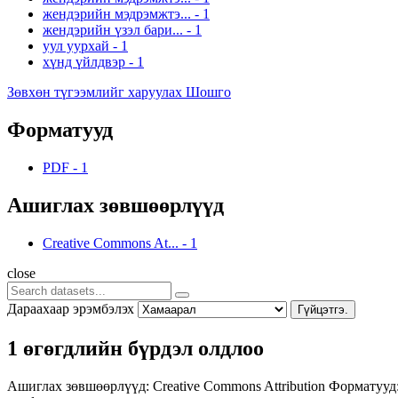
жендэрийн мэдрэмжтэ...
-
1
жендэрийн үзэл бари...
-
1
уул уурхай
-
1
хүнд үйлдвэр
-
1
Зөвхөн түгээмлийг харуулах Шошго
Форматууд
PDF
-
1
Ашиглах зөвшөөрлүүд
Creative Commons At...
-
1
close
Дараахаар эрэмбэлэх
Гүйцэтгэ.
1 өгөгдлийн бүрдэл олдлоо
Ашиглах зөвшөөрлүүд:
Creative Commons Attribution
Форматууд