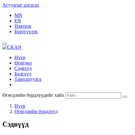
Агуулгыг алгасах
MN
EN
Нэвтрэх
Бүртгүүлэх
Нүүр
Өгөгдөл
Сэдвүүд
Бүлгүүд
Танилцуулга
Өгөгдлийн бүрдлүүдийг хайх
Нүүр
Өгөгдлийн бүрдлүүд
Сэдвүүд