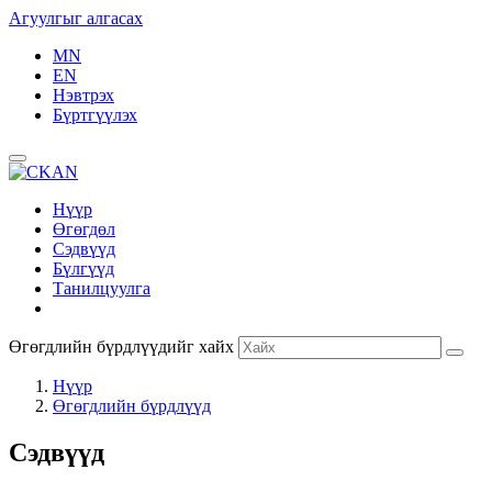
Агуулгыг алгасах
MN
EN
Нэвтрэх
Бүртгүүлэх
Нүүр
Өгөгдөл
Сэдвүүд
Бүлгүүд
Танилцуулга
Өгөгдлийн бүрдлүүдийг хайх
Нүүр
Өгөгдлийн бүрдлүүд
Сэдвүүд