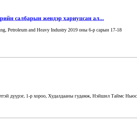
эрийн салбарын жендэр хариуцсан ал...
ning, Petroleum and Heavy Industry 2019 оны 6-р сарын 17-18
лтэй дүүрэг, 1-р хороо, Худалдааны гудамж, Нэйшнл Таймс Ньюс 