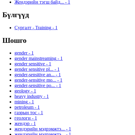
Жендэрийн тэгш байд...
-
1
Бүлгүүд
Сургалт - Training
-
1
Шошго
gender
-
1
gender mainstreaming
-
1
gender sensitive
-
1
gender sensitive pl...
-
1
gender-sensitive an...
-
1
gender-sensitive mo...
-
1
gender-sensitive po...
-
1
geology
-
1
heavy industry
-
1
mining
-
1
petroleum
-
1
газрын тос
-
1
геологи
-
1
жендэр
-
1
жендэрийн мэдрэмжтэ...
-
1
жендэрийн мэдрэмжтэ...
-
1