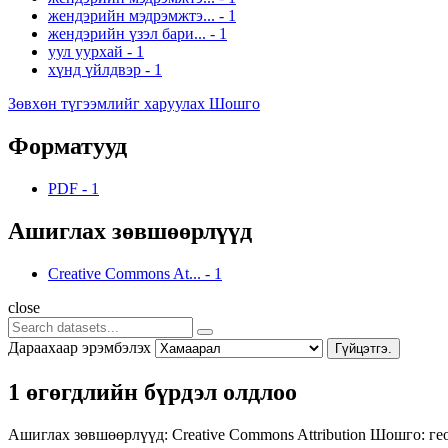
жендэрийн мэдрэмжтэ...
-
1
жендэрийн үзэл бари...
-
1
уул уурхай
-
1
хүнд үйлдвэр
-
1
Зөвхөн түгээмлийг харуулах Шошго
Форматууд
PDF
-
1
Ашиглах зөвшөөрлүүд
Creative Commons At...
-
1
close
Дараахаар эрэмбэлэх
Гүйцэтгэ.
1 өгөгдлийн бүрдэл олдлоо
Ашиглах зөвшөөрлүүд:
Creative Commons Attribution
Шошго:
ге