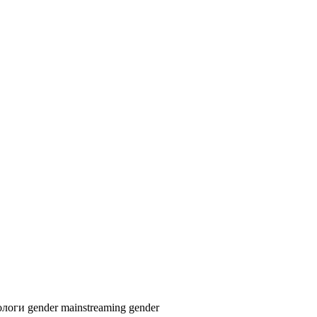
ологи
gender mainstreaming
gender