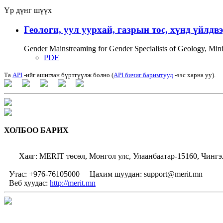
Үр дүнг шүүх
Геологи, уул уурхай, газрын тос, хүнд үйлдв
Gender Mainstreaming for Gender Specialists of Geology, Mi
PDF
Та
API
-ийг ашиглан бүртгүүлж болно (
API бичиг баримтууд
-ээс харна уу).
ХОЛБОО БАРИХ
Хаяг: MERIT төсөл, Монгол улс, Улаанбаатар-15160, Чингэ
Утас: +976-76105000
Цахим шуудан: support@merit.mn
Веб хуудас:
http://merit.mn