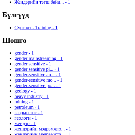
Жендэрийн тэгш байд...
-
1
Бүлгүүд
Сургалт - Training
-
1
Шошго
gender
-
1
gender mainstreaming
-
1
gender sensitive
-
1
gender sensitive pl...
-
1
gender-sensitive an...
-
1
gender-sensitive mo...
-
1
gender-sensitive po...
-
1
geology
-
1
heavy industry
-
1
mining
-
1
petroleum
-
1
газрын тос
-
1
геологи
-
1
жендэр
-
1
жендэрийн мэдрэмжтэ...
-
1
жендэрийн мэдрэмжтэ...
-
1