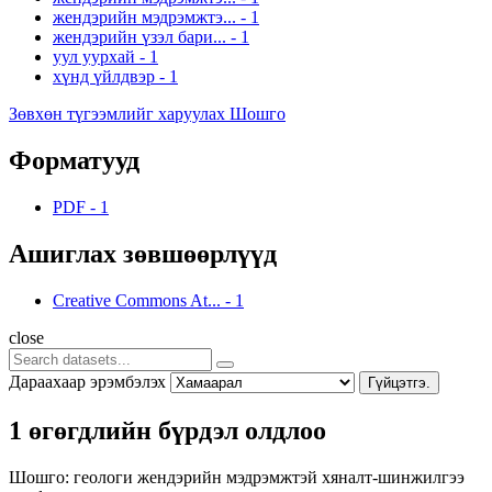
жендэрийн мэдрэмжтэ...
-
1
жендэрийн үзэл бари...
-
1
уул уурхай
-
1
хүнд үйлдвэр
-
1
Зөвхөн түгээмлийг харуулах Шошго
Форматууд
PDF
-
1
Ашиглах зөвшөөрлүүд
Creative Commons At...
-
1
close
Дараахаар эрэмбэлэх
Гүйцэтгэ.
1 өгөгдлийн бүрдэл олдлоо
Шошго:
геологи
жендэрийн мэдрэмжтэй хяналт-шинжилгээ