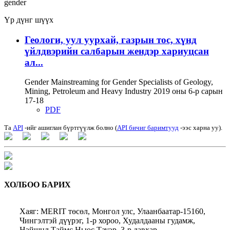
gender
Үр дүнг шүүх
Геологи, уул уурхай, газрын тос, хүнд
үйлдвэрийн салбарын жендэр хариуцсан
ал...
Gender Mainstreaming for Gender Specialists of Geology,
Mining, Petroleum and Heavy Industry 2019 оны 6-р сарын
17-18
PDF
Та
API
-ийг ашиглан бүртгүүлж болно (
API бичиг баримтууд
-ээс харна уу).
ХОЛБОО БАРИХ
Хаяг: MERIT төсөл, Монгол улс, Улаанбаатар-15160,
Чингэлтэй дүүрэг, 1-р хороо, Худалдааны гудамж,
Нэйшнл Таймс Ньюс Тауэр, 3-р давхар