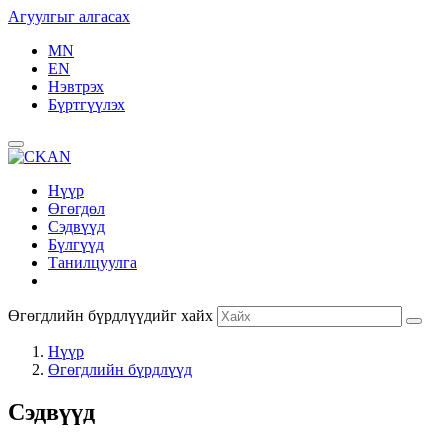
Агуулгыг алгасах
MN
EN
Нэвтрэх
Бүртгүүлэх
Нүүр
Өгөгдөл
Сэдвүүд
Бүлгүүд
Танилцуулга
Өгөгдлийн бүрдлүүдийг хайх
Нүүр
Өгөгдлийн бүрдлүүд
Сэдвүүд