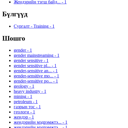
Жендэрийн тэгш байд...
-
1
Бүлгүүд
Сургалт - Training
-
1
Шошго
gender
-
1
gender mainstreaming
-
1
gender sensitive
-
1
gender sensitive pl...
-
1
gender-sensitive an...
-
1
gender-sensitive mo...
-
1
gender-sensitive po...
-
1
geology
-
1
heavy industry
-
1
mining
-
1
petroleum
-
1
газрын тос
-
1
геологи
-
1
жендэр
-
1
жендэрийн мэдрэмжтэ...
-
1
жендэрийн мэдрэмжтэ...
-
1