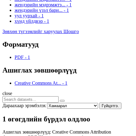
жендэрийн мэдрэмжтэ...
-
1
жендэрийн үзэл бари...
-
1
уул уурхай
-
1
хүнд үйлдвэр
-
1
Зөвхөн түгээмлийг харуулах Шошго
Форматууд
PDF
-
1
Ашиглах зөвшөөрлүүд
Creative Commons At...
-
1
close
Дараахаар эрэмбэлэх
Гүйцэтгэ.
1 өгөгдлийн бүрдэл олдлоо
Ашиглах зөвшөөрлүүд:
Creative Commons Attribution