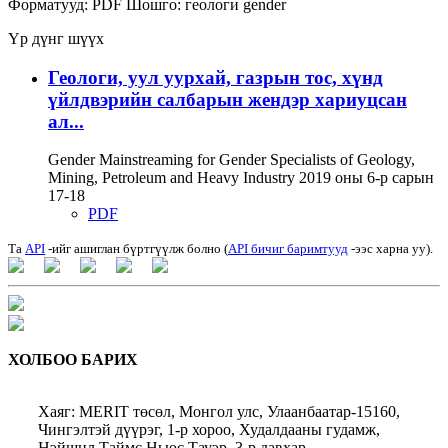
Форматууд:
PDF
Шошго:
геологи
gender
Үр дүнг шүүх
Геологи, уул уурхай, газрын тос, хүнд
үйлдвэрийн салбарын жендэр хариуцсан
ал...
Gender Mainstreaming for Gender Specialists of Geology,
Mining, Petroleum and Heavy Industry 2019 оны 6-р сарын
17-18
PDF
Та
API
-ийг ашиглан бүртгүүлж болно (
API бичиг баримтууд
-ээс харна уу).
ХОЛБОО БАРИХ
Хаяг: MERIT төсөл, Монгол улс, Улаанбаатар-15160,
Чингэлтэй дүүрэг, 1-р хороо, Худалдааны гудамж,
Нэйшнл Таймс Ньюс Тауэр, 3-р давхар