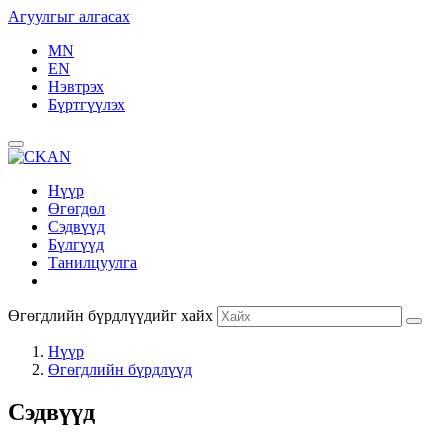
Агуулгыг алгасах
MN
EN
Нэвтрэх
Бүртгүүлэх
Нүүр
Өгөгдөл
Сэдвүүд
Бүлгүүд
Танилцуулга
Өгөгдлийн бүрдлүүдийг хайх
Нүүр
Өгөгдлийн бүрдлүүд
Сэдвүүд