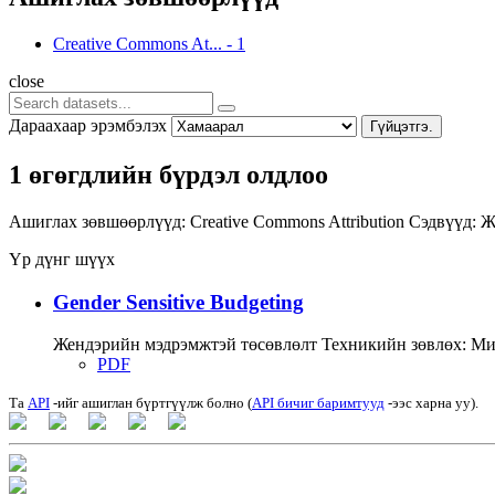
Creative Commons At...
-
1
close
Дараахаар эрэмбэлэх
Гүйцэтгэ.
1 өгөгдлийн бүрдэл олдлоо
Ашиглах зөвшөөрлүүд:
Creative Commons Attribution
Сэдвүүд:
Ж
Үр дүнг шүүх
Gender Sensitive Budgeting
Жендэрийн мэдрэмжтэй төсөвлөлт Техникийн зөвлөх: Миш
PDF
Та
API
-ийг ашиглан бүртгүүлж болно (
API бичиг баримтууд
-ээс харна уу).