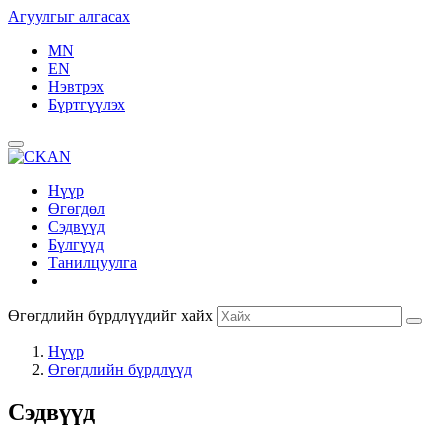
Агуулгыг алгасах
MN
EN
Нэвтрэх
Бүртгүүлэх
Нүүр
Өгөгдөл
Сэдвүүд
Бүлгүүд
Танилцуулга
Өгөгдлийн бүрдлүүдийг хайх
Нүүр
Өгөгдлийн бүрдлүүд
Сэдвүүд