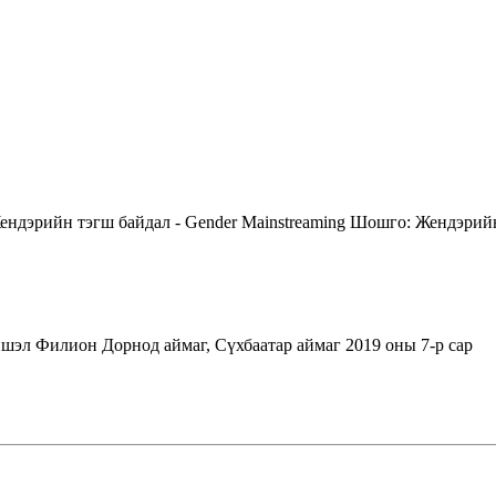
ендэрийн тэгш байдал - Gender Mainstreaming
Шошго:
Жендэрийн
эл Филион Дорнод аймаг, Сүхбаатар аймаг 2019 оны 7-р сар