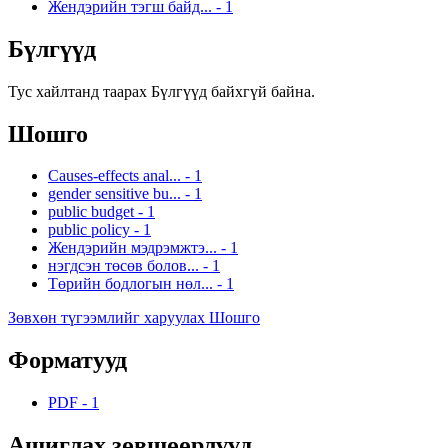
Жендэрийн тэгш байд...
-
1
Бүлгүүд
Тус хайлтанд таарах Бүлгүүд байхгүй байна.
Шошго
Causes-effects anal...
-
1
gender sensitive bu...
-
1
public budget
-
1
public policy
-
1
Жендэрийн мэдрэмжтэ...
-
1
нэгдсэн төсөв болов...
-
1
Төрийн бодлогын нөл...
-
1
Зөвхөн түгээмлийг харуулах Шошго
Форматууд
PDF
-
1
Ашиглах зөвшөөрлүүд