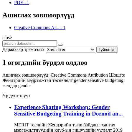
PDF
-
1
Ашиглах зөвшөөрлүүд
Creative Commons At...
-
1
close
Дараахаар эрэмбэлэх
Гүйцэтгэ.
1 өгөгдлийн бүрдэл олдлоо
Ашиглах зөвшөөрлүүд:
Creative Commons Attribution
Шошго:
Жендэрийн мэдрэмжтэй төсөвлөлт
gender sensitive budgeting
жендэр
gender
Үр дүнг шүүх
Experience Sharing Workshop: Gender
Sensitive Budgeting Training in Dornod an...
MERIT төслийн Жендэрийн тэгш байдлыг хангах
мэргэжилтнүүдийн клуб-ын гишүүдийн уулзалт 2019