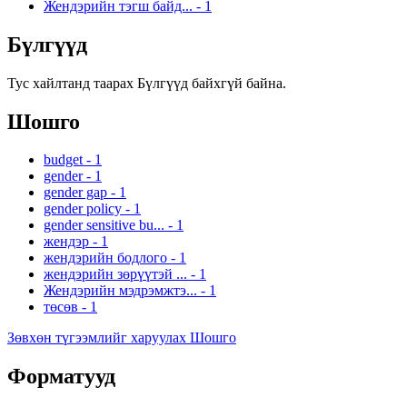
Жендэрийн тэгш байд...
-
1
Бүлгүүд
Тус хайлтанд таарах Бүлгүүд байхгүй байна.
Шошго
budget
-
1
gender
-
1
gender gap
-
1
gender policy
-
1
gender sensitive bu...
-
1
жендэр
-
1
жендэрийн бодлого
-
1
жендэрийн зөрүүтэй ...
-
1
Жендэрийн мэдрэмжтэ...
-
1
төсөв
-
1
Зөвхөн түгээмлийг харуулах Шошго
Форматууд