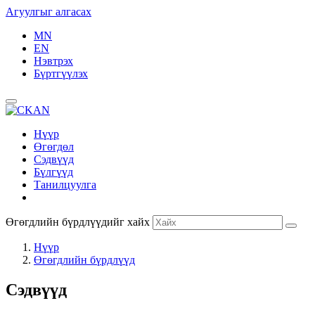
Агуулгыг алгасах
MN
EN
Нэвтрэх
Бүртгүүлэх
Нүүр
Өгөгдөл
Сэдвүүд
Бүлгүүд
Танилцуулга
Өгөгдлийн бүрдлүүдийг хайх
Нүүр
Өгөгдлийн бүрдлүүд
Сэдвүүд