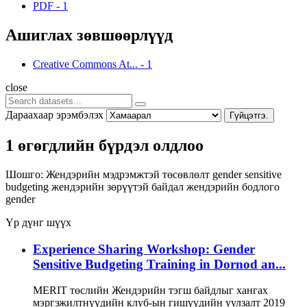
PDF
-
1
Ашиглах зөвшөөрлүүд
Creative Commons At...
-
1
close
Дараахаар эрэмбэлэх
Гүйцэтгэ.
1 өгөгдлийн бүрдэл олдлоо
Шошго:
Жендэрийн мэдрэмжтэй төсөвлөлт
gender sensitive
budgeting
жендэрийн зөрүүтэй байдал
жендэрийн бодлого
gender
Үр дүнг шүүх
Experience Sharing Workshop: Gender
Sensitive Budgeting Training in Dornod an...
MERIT төслийн Жендэрийн тэгш байдлыг хангах
мэргэжилтнүүдийн клуб-ын гишүүдийн уулзалт 2019