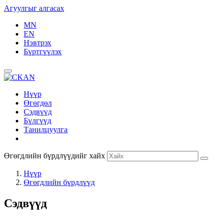
Агуулгыг алгасах
MN
EN
Нэвтрэх
Бүртгүүлэх
Нүүр
Өгөгдөл
Сэдвүүд
Бүлгүүд
Танилцуулга
Өгөгдлийн бүрдлүүдийг хайх
Нүүр
Өгөгдлийн бүрдлүүд
Сэдвүүд