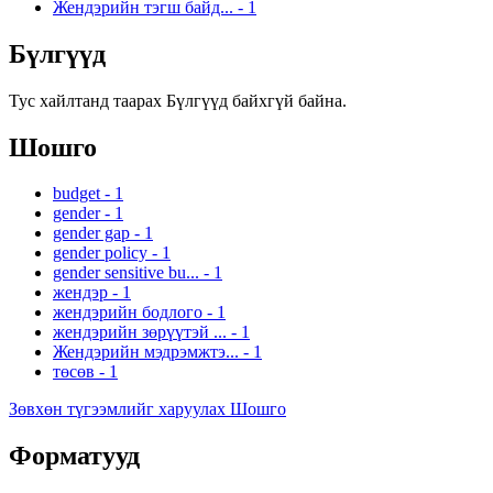
Жендэрийн тэгш байд...
-
1
Бүлгүүд
Тус хайлтанд таарах Бүлгүүд байхгүй байна.
Шошго
budget
-
1
gender
-
1
gender gap
-
1
gender policy
-
1
gender sensitive bu...
-
1
жендэр
-
1
жендэрийн бодлого
-
1
жендэрийн зөрүүтэй ...
-
1
Жендэрийн мэдрэмжтэ...
-
1
төсөв
-
1
Зөвхөн түгээмлийг харуулах Шошго
Форматууд