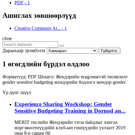
PDF
-
1
Ашиглах зөвшөөрлүүд
Creative Commons At...
-
1
close
Дараахаар эрэмбэлэх
Гүйцэтгэ.
1 өгөгдлийн бүрдэл олдлоо
Форматууд:
PDF
Шошго:
Жендэрийн мэдрэмжтэй төсөвлөлт
gender sensitive budgeting
жендэрийн бодлого
жендэр
gender
Үр дүнг шүүх
Experience Sharing Workshop: Gender
Sensitive Budgeting Training in Dornod an...
MERIT төслийн Жендэрийн тэгш байдлыг хангах
мэргэжилтнүүдийн клуб-ын гишүүдийн уулзалт 2019
оны 8-р сарын 06