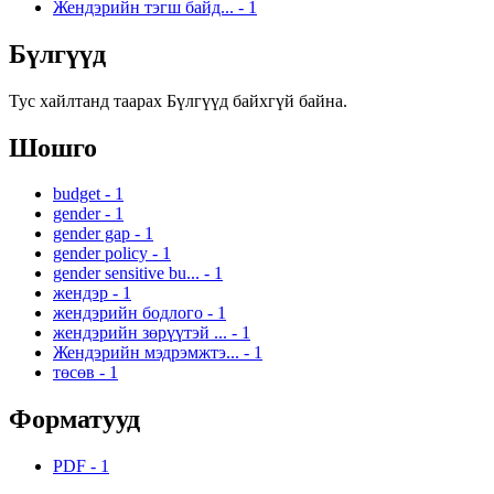
Жендэрийн тэгш байд...
-
1
Бүлгүүд
Тус хайлтанд таарах Бүлгүүд байхгүй байна.
Шошго
budget
-
1
gender
-
1
gender gap
-
1
gender policy
-
1
gender sensitive bu...
-
1
жендэр
-
1
жендэрийн бодлого
-
1
жендэрийн зөрүүтэй ...
-
1
Жендэрийн мэдрэмжтэ...
-
1
төсөв
-
1
Форматууд
PDF
-
1