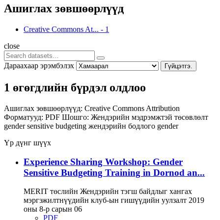
Ашиглах зөвшөөрлүүд
Creative Commons At...
-
1
close
Дараахаар эрэмбэлэх
Гүйцэтгэ.
1 өгөгдлийн бүрдэл олдлоо
Ашиглах зөвшөөрлүүд:
Creative Commons Attribution
Форматууд:
PDF
Шошго:
Жендэрийн мэдрэмжтэй төсөвлөлт
gender sensitive budgeting
жендэрийн бодлого
gender
Үр дүнг шүүх
Experience Sharing Workshop: Gender
Sensitive Budgeting Training in Dornod an...
MERIT төслийн Жендэрийн тэгш байдлыг хангах
мэргэжилтнүүдийн клуб-ын гишүүдийн уулзалт 2019
оны 8-р сарын 06
PDF