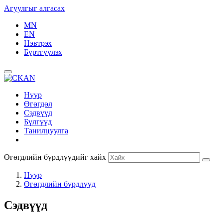
Агуулгыг алгасах
MN
EN
Нэвтрэх
Бүртгүүлэх
Нүүр
Өгөгдөл
Сэдвүүд
Бүлгүүд
Танилцуулга
Өгөгдлийн бүрдлүүдийг хайх
Нүүр
Өгөгдлийн бүрдлүүд
Сэдвүүд