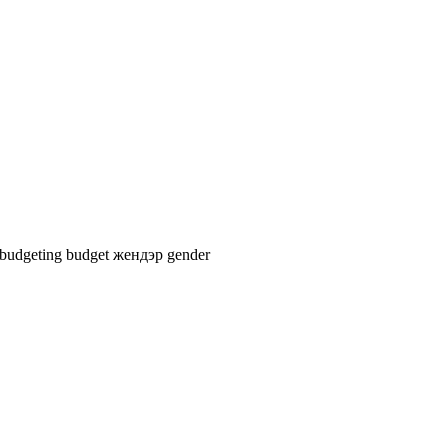
 budgeting
budget
жендэр
gender