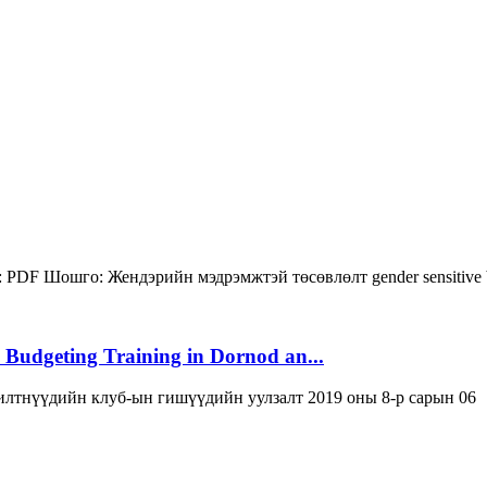
:
PDF
Шошго:
Жендэрийн мэдрэмжтэй төсөвлөлт
gender sensitive
 Budgeting Training in Dornod an...
лтнүүдийн клуб-ын гишүүдийн уулзалт 2019 оны 8-р сарын 06