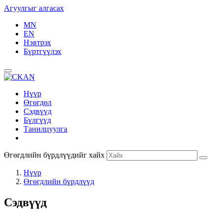
Агуулгыг алгасах
MN
EN
Нэвтрэх
Бүртгүүлэх
Нүүр
Өгөгдөл
Сэдвүүд
Бүлгүүд
Танилцуулга
Өгөгдлийн бүрдлүүдийг хайх
Нүүр
Өгөгдлийн бүрдлүүд
Сэдвүүд