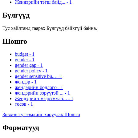
Жендэрийн тэгш байд...
-
1
Бүлгүүд
Тус хайлтанд таарах Бүлгүүд байхгүй байна.
Шошго
budget
-
1
gender
-
1
gender gap
-
1
gender policy
-
1
gender sensitive bu...
-
1
жендэр
-
1
жендэрийн бодлого
-
1
жендэрийн зөрүүтэй ...
-
1
Жендэрийн мэдрэмжтэ...
-
1
төсөв
-
1
Зөвхөн түгээмлийг харуулах Шошго
Форматууд