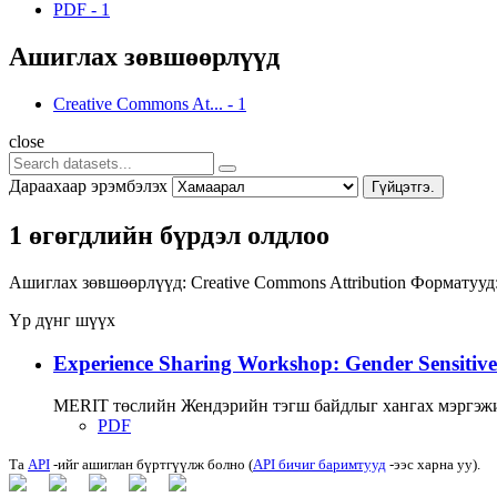
PDF
-
1
Ашиглах зөвшөөрлүүд
Creative Commons At...
-
1
close
Дараахаар эрэмбэлэх
Гүйцэтгэ.
1 өгөгдлийн бүрдэл олдлоо
Ашиглах зөвшөөрлүүд:
Creative Commons Attribution
Форматууд
Үр дүнг шүүх
Experience Sharing Workshop: Gender Sensitive
MERIT төслийн Жендэрийн тэгш байдлыг хангах мэргэжи
PDF
Та
API
-ийг ашиглан бүртгүүлж болно (
API бичиг баримтууд
-ээс харна уу).