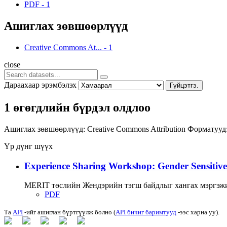
PDF
-
1
Ашиглах зөвшөөрлүүд
Creative Commons At...
-
1
close
Дараахаар эрэмбэлэх
Гүйцэтгэ.
1 өгөгдлийн бүрдэл олдлоо
Ашиглах зөвшөөрлүүд:
Creative Commons Attribution
Форматууд
Үр дүнг шүүх
Experience Sharing Workshop: Gender Sensitive
MERIT төслийн Жендэрийн тэгш байдлыг хангах мэргэжи
PDF
Та
API
-ийг ашиглан бүртгүүлж болно (
API бичиг баримтууд
-ээс харна уу).