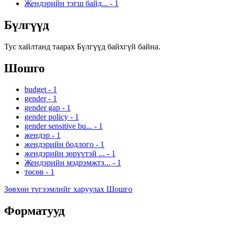
Жендэрийн тэгш байд...
-
1
Бүлгүүд
Тус хайлтанд таарах Бүлгүүд байхгүй байна.
Шошго
budget
-
1
gender
-
1
gender gap
-
1
gender policy
-
1
gender sensitive bu...
-
1
жендэр
-
1
жендэрийн бодлого
-
1
жендэрийн зөрүүтэй ...
-
1
Жендэрийн мэдрэмжтэ...
-
1
төсөв
-
1
Зөвхөн түгээмлийг харуулах Шошго
Форматууд