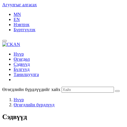
Агуулгыг алгасах
MN
EN
Нэвтрэх
Бүртгүүлэх
Нүүр
Өгөгдөл
Сэдвүүд
Бүлгүүд
Танилцуулга
Өгөгдлийн бүрдлүүдийг хайх
Нүүр
Өгөгдлийн бүрдлүүд
Сэдвүүд