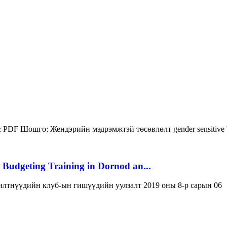
:
PDF
Шошго:
Жендэрийн мэдрэмжтэй төсөвлөлт
gender sensitive
 Budgeting Training in Dornod an...
лтнүүдийн клуб-ын гишүүдийн уулзалт 2019 оны 8-р сарын 06