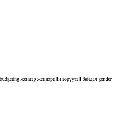
 budgeting
жендэр
жендэрийн зөрүүтэй байдал
gender