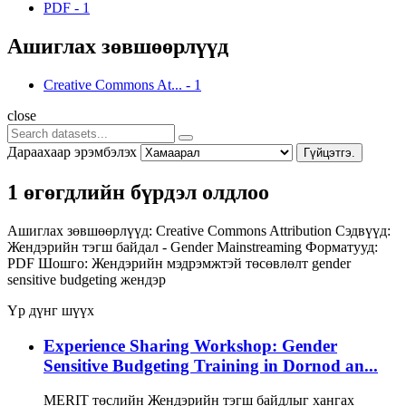
PDF
-
1
Ашиглах зөвшөөрлүүд
Creative Commons At...
-
1
close
Дараахаар эрэмбэлэх
Гүйцэтгэ.
1 өгөгдлийн бүрдэл олдлоо
Ашиглах зөвшөөрлүүд:
Creative Commons Attribution
Сэдвүүд:
Жендэрийн тэгш байдал - Gender Mainstreaming
Форматууд:
PDF
Шошго:
Жендэрийн мэдрэмжтэй төсөвлөлт
gender
sensitive budgeting
жендэр
Үр дүнг шүүх
Experience Sharing Workshop: Gender
Sensitive Budgeting Training in Dornod an...
MERIT төслийн Жендэрийн тэгш байдлыг хангах