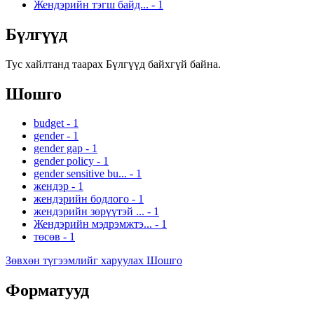
Жендэрийн тэгш байд...
-
1
Бүлгүүд
Тус хайлтанд таарах Бүлгүүд байхгүй байна.
Шошго
budget
-
1
gender
-
1
gender gap
-
1
gender policy
-
1
gender sensitive bu...
-
1
жендэр
-
1
жендэрийн бодлого
-
1
жендэрийн зөрүүтэй ...
-
1
Жендэрийн мэдрэмжтэ...
-
1
төсөв
-
1
Зөвхөн түгээмлийг харуулах Шошго
Форматууд