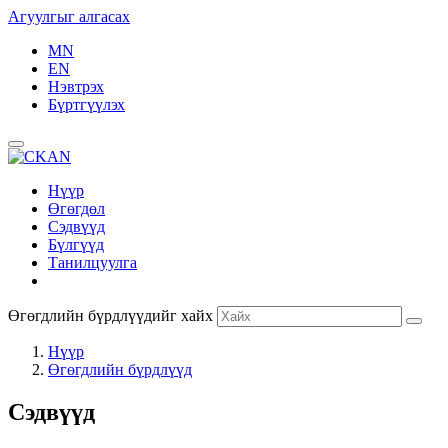
Агуулгыг алгасах
MN
EN
Нэвтрэх
Бүртгүүлэх
Нүүр
Өгөгдөл
Сэдвүүд
Бүлгүүд
Танилцуулга
Өгөгдлийн бүрдлүүдийг хайх
Нүүр
Өгөгдлийн бүрдлүүд
Сэдвүүд