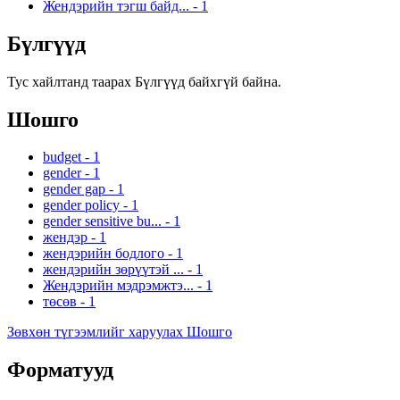
Жендэрийн тэгш байд...
-
1
Бүлгүүд
Тус хайлтанд таарах Бүлгүүд байхгүй байна.
Шошго
budget
-
1
gender
-
1
gender gap
-
1
gender policy
-
1
gender sensitive bu...
-
1
жендэр
-
1
жендэрийн бодлого
-
1
жендэрийн зөрүүтэй ...
-
1
Жендэрийн мэдрэмжтэ...
-
1
төсөв
-
1
Зөвхөн түгээмлийг харуулах Шошго
Форматууд