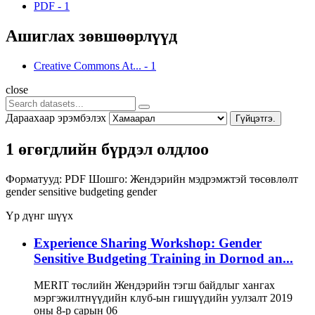
PDF
-
1
Ашиглах зөвшөөрлүүд
Creative Commons At...
-
1
close
Дараахаар эрэмбэлэх
Гүйцэтгэ.
1 өгөгдлийн бүрдэл олдлоо
Форматууд:
PDF
Шошго:
Жендэрийн мэдрэмжтэй төсөвлөлт
gender sensitive budgeting
gender
Үр дүнг шүүх
Experience Sharing Workshop: Gender
Sensitive Budgeting Training in Dornod an...
MERIT төслийн Жендэрийн тэгш байдлыг хангах
мэргэжилтнүүдийн клуб-ын гишүүдийн уулзалт 2019
оны 8-р сарын 06