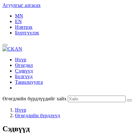
Агуулгыг алгасах
MN
EN
Нэвтрэх
Бүртгүүлэх
Нүүр
Өгөгдөл
Сэдвүүд
Бүлгүүд
Танилцуулга
Өгөгдлийн бүрдлүүдийг хайх
Нүүр
Өгөгдлийн бүрдлүүд
Сэдвүүд