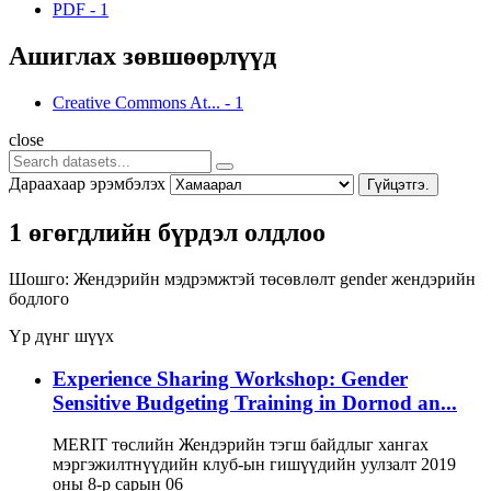
PDF
-
1
Ашиглах зөвшөөрлүүд
Creative Commons At...
-
1
close
Дараахаар эрэмбэлэх
Гүйцэтгэ.
1 өгөгдлийн бүрдэл олдлоо
Шошго:
Жендэрийн мэдрэмжтэй төсөвлөлт
gender
жендэрийн
бодлого
Үр дүнг шүүх
Experience Sharing Workshop: Gender
Sensitive Budgeting Training in Dornod an...
MERIT төслийн Жендэрийн тэгш байдлыг хангах
мэргэжилтнүүдийн клуб-ын гишүүдийн уулзалт 2019
оны 8-р сарын 06