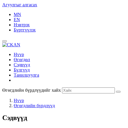
Агуулгыг алгасах
MN
EN
Нэвтрэх
Бүртгүүлэх
Нүүр
Өгөгдөл
Сэдвүүд
Бүлгүүд
Танилцуулга
Өгөгдлийн бүрдлүүдийг хайх
Нүүр
Өгөгдлийн бүрдлүүд
Сэдвүүд