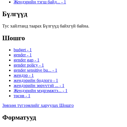
Жендэрийн тэгш байд...
-
1
Бүлгүүд
Тус хайлтанд таарах Бүлгүүд байхгүй байна.
Шошго
budget
-
1
gender
-
1
gender gap
-
1
gender policy
-
1
gender sensitive bu...
-
1
жендэр
-
1
жендэрийн бодлого
-
1
жендэрийн зөрүүтэй ...
-
1
Жендэрийн мэдрэмжтэ...
-
1
төсөв
-
1
Зөвхөн түгээмлийг харуулах Шошго
Форматууд