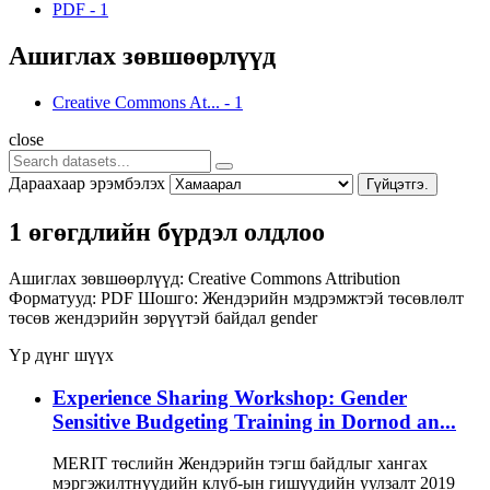
PDF
-
1
Ашиглах зөвшөөрлүүд
Creative Commons At...
-
1
close
Дараахаар эрэмбэлэх
Гүйцэтгэ.
1 өгөгдлийн бүрдэл олдлоо
Ашиглах зөвшөөрлүүд:
Creative Commons Attribution
Форматууд:
PDF
Шошго:
Жендэрийн мэдрэмжтэй төсөвлөлт
төсөв
жендэрийн зөрүүтэй байдал
gender
Үр дүнг шүүх
Experience Sharing Workshop: Gender
Sensitive Budgeting Training in Dornod an...
MERIT төслийн Жендэрийн тэгш байдлыг хангах
мэргэжилтнүүдийн клуб-ын гишүүдийн уулзалт 2019