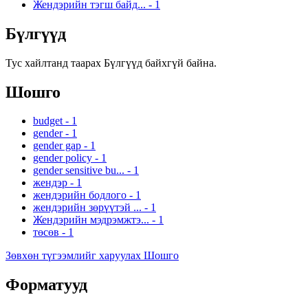
Жендэрийн тэгш байд...
-
1
Бүлгүүд
Тус хайлтанд таарах Бүлгүүд байхгүй байна.
Шошго
budget
-
1
gender
-
1
gender gap
-
1
gender policy
-
1
gender sensitive bu...
-
1
жендэр
-
1
жендэрийн бодлого
-
1
жендэрийн зөрүүтэй ...
-
1
Жендэрийн мэдрэмжтэ...
-
1
төсөв
-
1
Зөвхөн түгээмлийг харуулах Шошго
Форматууд