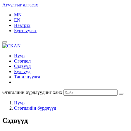
Агуулгыг алгасах
MN
EN
Нэвтрэх
Бүртгүүлэх
Нүүр
Өгөгдөл
Сэдвүүд
Бүлгүүд
Танилцуулга
Өгөгдлийн бүрдлүүдийг хайх
Нүүр
Өгөгдлийн бүрдлүүд
Сэдвүүд