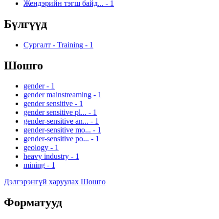
Жендэрийн тэгш байд...
-
1
Бүлгүүд
Сургалт - Training
-
1
Шошго
gender
-
1
gender mainstreaming
-
1
gender sensitive
-
1
gender sensitive pl...
-
1
gender-sensitive an...
-
1
gender-sensitive mo...
-
1
gender-sensitive po...
-
1
geology
-
1
heavy industry
-
1
mining
-
1
Дэлгэрэнгүй харуулах Шошго
Форматууд