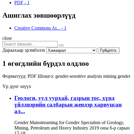
PDF
-
1
Ашиглах зөвшөөрлүүд
Creative Commons At...
-
1
close
Дараахаар эрэмбэлэх
Гүйцэтгэ.
1 өгөгдлийн бүрдэл олдлоо
Форматууд:
PDF
Шошго:
gender-sensitive analysis
mining
gender
Үр дүнг шүүх
Геологи, уул уурхай, газрын тос, хүнд
үйлдвэрийн салбарын жендэр хариуцсан
ал...
Gender Mainstreaming for Gender Specialists of Geology,
Mining, Petroleum and Heavy Industry 2019 оны 6-р сарын
17-18