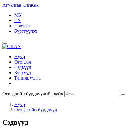
Агуулгыг алгасах
MN
EN
Нэвтрэх
Бүртгүүлэх
Нүүр
Өгөгдөл
Сэдвүүд
Бүлгүүд
Танилцуулга
Өгөгдлийн бүрдлүүдийг хайх
Нүүр
Өгөгдлийн бүрдлүүд
Сэдвүүд