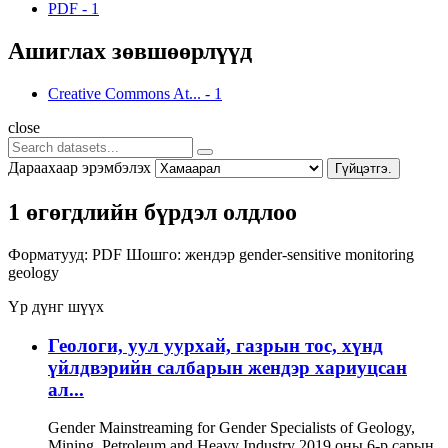
PDF
-
1
Ашиглах зөвшөөрлүүд
Creative Commons At...
-
1
close
Дараахаар эрэмбэлэх
Гүйцэтгэ.
1 өгөгдлийн бүрдэл олдлоо
Форматууд:
PDF
Шошго:
жендэр
gender-sensitive monitoring
geology
Үр дүнг шүүх
Геологи, уул уурхай, газрын тос, хүнд
үйлдвэрийн салбарын жендэр хариуцсан
ал...
Gender Mainstreaming for Gender Specialists of Geology,
Mining, Petroleum and Heavy Industry 2019 оны 6-р сарын