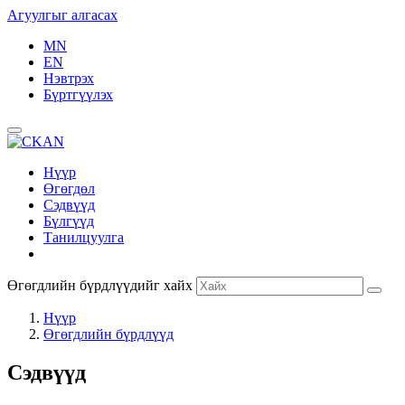
Агуулгыг алгасах
MN
EN
Нэвтрэх
Бүртгүүлэх
Нүүр
Өгөгдөл
Сэдвүүд
Бүлгүүд
Танилцуулга
Өгөгдлийн бүрдлүүдийг хайх
Нүүр
Өгөгдлийн бүрдлүүд
Сэдвүүд