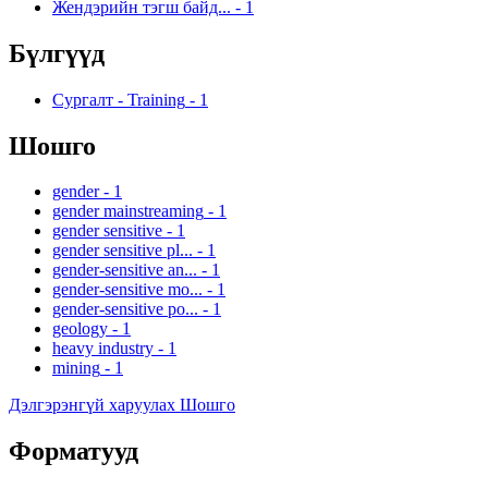
Жендэрийн тэгш байд...
-
1
Бүлгүүд
Сургалт - Training
-
1
Шошго
gender
-
1
gender mainstreaming
-
1
gender sensitive
-
1
gender sensitive pl...
-
1
gender-sensitive an...
-
1
gender-sensitive mo...
-
1
gender-sensitive po...
-
1
geology
-
1
heavy industry
-
1
mining
-
1
Дэлгэрэнгүй харуулах Шошго
Форматууд