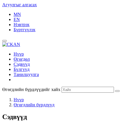
Агуулгыг алгасах
MN
EN
Нэвтрэх
Бүртгүүлэх
Нүүр
Өгөгдөл
Сэдвүүд
Бүлгүүд
Танилцуулга
Өгөгдлийн бүрдлүүдийг хайх
Нүүр
Өгөгдлийн бүрдлүүд
Сэдвүүд