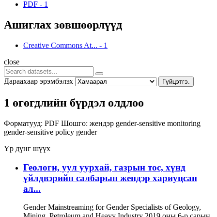
PDF
-
1
Ашиглах зөвшөөрлүүд
Creative Commons At...
-
1
close
Дараахаар эрэмбэлэх
Гүйцэтгэ.
1 өгөгдлийн бүрдэл олдлоо
Форматууд:
PDF
Шошго:
жендэр
gender-sensitive monitoring
gender-sensitive policy
gender
Үр дүнг шүүх
Геологи, уул уурхай, газрын тос, хүнд
үйлдвэрийн салбарын жендэр хариуцсан
ал...
Gender Mainstreaming for Gender Specialists of Geology,
Mining, Petroleum and Heavy Industry 2019 оны 6-р сарын