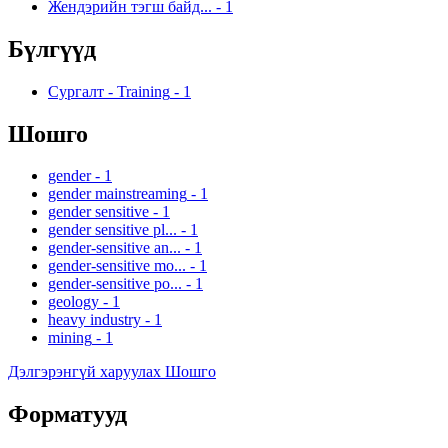
Жендэрийн тэгш байд...
-
1
Бүлгүүд
Сургалт - Training
-
1
Шошго
gender
-
1
gender mainstreaming
-
1
gender sensitive
-
1
gender sensitive pl...
-
1
gender-sensitive an...
-
1
gender-sensitive mo...
-
1
gender-sensitive po...
-
1
geology
-
1
heavy industry
-
1
mining
-
1
Дэлгэрэнгүй харуулах Шошго
Форматууд