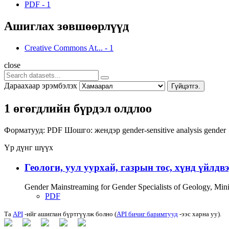
PDF
-
1
Ашиглах зөвшөөрлүүд
Creative Commons At...
-
1
close
Дараахаар эрэмбэлэх
Гүйцэтгэ.
1 өгөгдлийн бүрдэл олдлоо
Форматууд:
PDF
Шошго:
жендэр
gender-sensitive analysis
gender
Үр дүнг шүүх
Геологи, уул уурхай, газрын тос, хүнд үйлдв
Gender Mainstreaming for Gender Specialists of Geology, Mi
PDF
Та
API
-ийг ашиглан бүртгүүлж болно (
API бичиг баримтууд
-ээс харна уу).