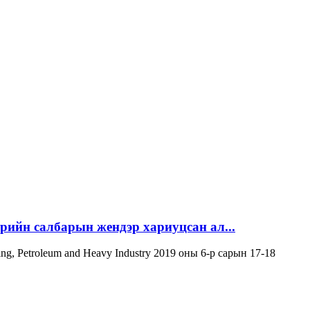
эрийн салбарын жендэр хариуцсан ал...
ning, Petroleum and Heavy Industry 2019 оны 6-р сарын 17-18