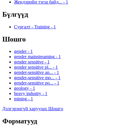
Жендэрийн тэгш байд...
-
1
Бүлгүүд
Сургалт - Training
-
1
Шошго
gender
-
1
gender mainstreaming
-
1
gender sensitive
-
1
gender sensitive pl...
-
1
gender-sensitive an...
-
1
gender-sensitive mo...
-
1
gender-sensitive po...
-
1
geology
-
1
heavy industry
-
1
mining
-
1
Дэлгэрэнгүй харуулах Шошго
Форматууд