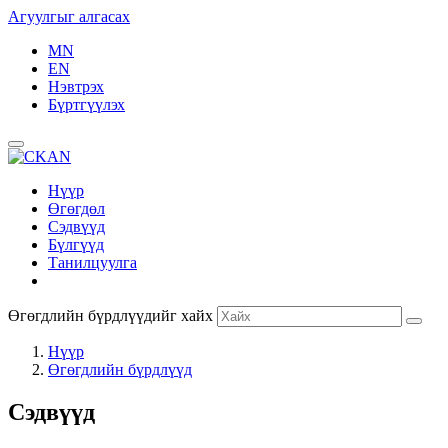
Агуулгыг алгасах
MN
EN
Нэвтрэх
Бүртгүүлэх
Нүүр
Өгөгдөл
Сэдвүүд
Бүлгүүд
Танилцуулга
Өгөгдлийн бүрдлүүдийг хайх
Нүүр
Өгөгдлийн бүрдлүүд
Сэдвүүд