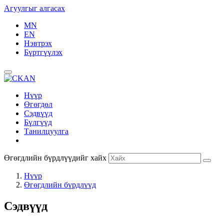
Агуулгыг алгасах
MN
EN
Нэвтрэх
Бүртгүүлэх
Нүүр
Өгөгдөл
Сэдвүүд
Бүлгүүд
Танилцуулга
Өгөгдлийн бүрдлүүдийг хайх
Нүүр
Өгөгдлийн бүрдлүүд
Сэдвүүд