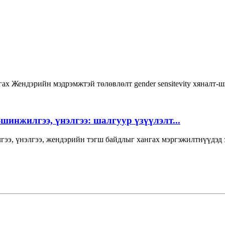
гах
Жендэрийн мэдрэмжтэй төлөвлөлт
gender sensitevity
хяналт-
инжилгээ, үнэлгээ: шалгуур үзүүлэлт...
нжилгээ, үнэлгээ, жендэрийн тэгш байдлыг хангах мэргэжи