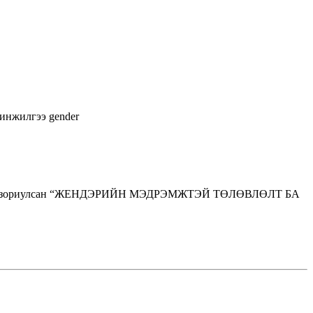
шинжилгээ
gender
лтнүүдэд зориулсан “ЖЕНДЭРИЙН МЭДРЭМЖТЭЙ ТӨЛӨВЛӨЛТ БА