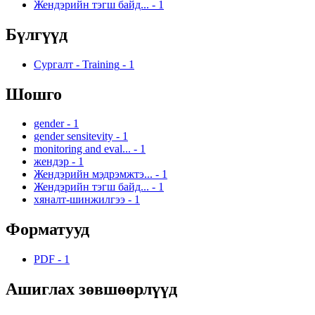
Жендэрийн тэгш байд...
-
1
Бүлгүүд
Сургалт - Training
-
1
Шошго
gender
-
1
gender sensitevity
-
1
monitoring and eval...
-
1
жендэр
-
1
Жендэрийн мэдрэмжтэ...
-
1
Жендэрийн тэгш байд...
-
1
хяналт-шинжилгээ
-
1
Форматууд
PDF
-
1
Ашиглах зөвшөөрлүүд