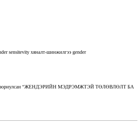
nder sensitevity
хяналт-шинжилгээ
gender
лтнүүдэд зориулсан “ЖЕНДЭРИЙН МЭДРЭМЖТЭЙ ТӨЛӨВЛӨЛТ БА