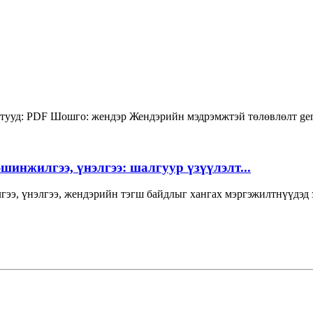
тууд:
PDF
Шошго:
жендэр
Жендэрийн мэдрэмжтэй төлөвлөлт
ge
инжилгээ, үнэлгээ: шалгуур үзүүлэлт...
нжилгээ, үнэлгээ, жендэрийн тэгш байдлыг хангах мэргэжи