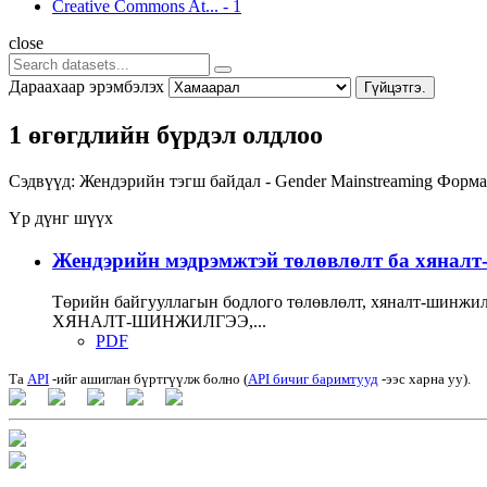
Creative Commons At...
-
1
close
Дараахаар эрэмбэлэх
Гүйцэтгэ.
1 өгөгдлийн бүрдэл олдлоо
Сэдвүүд:
Жендэрийн тэгш байдал - Gender Mainstreaming
Форма
Үр дүнг шүүх
Жендэрийн мэдрэмжтэй төлөвлөлт ба хяналт-ш
Төрийн байгууллагын бодлого төлөвлөлт, хяналт-ши
ХЯНАЛТ-ШИНЖИЛГЭЭ,...
PDF
Та
API
-ийг ашиглан бүртгүүлж болно (
API бичиг баримтууд
-ээс харна уу).