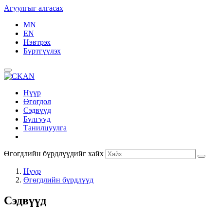
Агуулгыг алгасах
MN
EN
Нэвтрэх
Бүртгүүлэх
Нүүр
Өгөгдөл
Сэдвүүд
Бүлгүүд
Танилцуулга
Өгөгдлийн бүрдлүүдийг хайх
Нүүр
Өгөгдлийн бүрдлүүд
Сэдвүүд