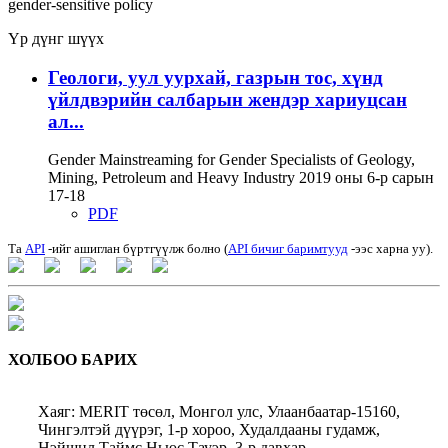
gender-sensitive policy
Үр дүнг шүүх
Геологи, уул уурхай, газрын тос, хүнд
үйлдвэрийн салбарын жендэр хариуцсан
ал...
Gender Mainstreaming for Gender Specialists of Geology,
Mining, Petroleum and Heavy Industry 2019 оны 6-р сарын
17-18
PDF
Та
API
-ийг ашиглан бүртгүүлж болно (
API бичиг баримтууд
-ээс харна уу).
ХОЛБОО БАРИХ
Хаяг: MERIT төсөл, Монгол улс, Улаанбаатар-15160,
Чингэлтэй дүүрэг, 1-р хороо, Худалдааны гудамж,
Нэйшнл Таймс Ньюс Тауэр, 3-р давхар