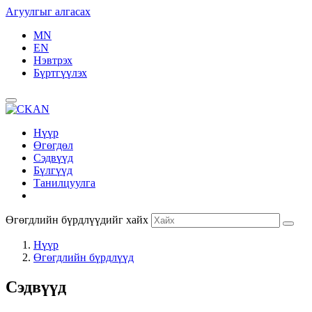
Агуулгыг алгасах
MN
EN
Нэвтрэх
Бүртгүүлэх
Нүүр
Өгөгдөл
Сэдвүүд
Бүлгүүд
Танилцуулга
Өгөгдлийн бүрдлүүдийг хайх
Нүүр
Өгөгдлийн бүрдлүүд
Сэдвүүд