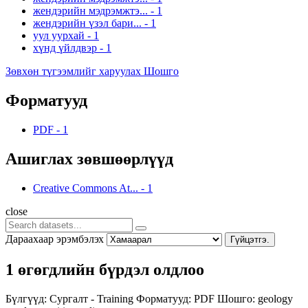
жендэрийн мэдрэмжтэ...
-
1
жендэрийн үзэл бари...
-
1
уул уурхай
-
1
хүнд үйлдвэр
-
1
Зөвхөн түгээмлийг харуулах Шошго
Форматууд
PDF
-
1
Ашиглах зөвшөөрлүүд
Creative Commons At...
-
1
close
Дараахаар эрэмбэлэх
Гүйцэтгэ.
1 өгөгдлийн бүрдэл олдлоо
Бүлгүүд:
Сургалт - Training
Форматууд:
PDF
Шошго:
geology