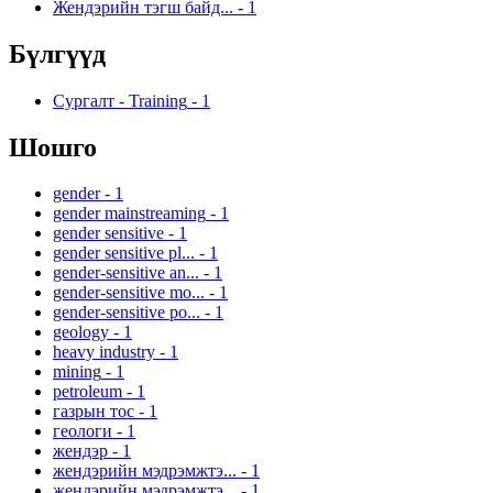
Жендэрийн тэгш байд...
-
1
Бүлгүүд
Сургалт - Training
-
1
Шошго
gender
-
1
gender mainstreaming
-
1
gender sensitive
-
1
gender sensitive pl...
-
1
gender-sensitive an...
-
1
gender-sensitive mo...
-
1
gender-sensitive po...
-
1
geology
-
1
heavy industry
-
1
mining
-
1
petroleum
-
1
газрын тос
-
1
геологи
-
1
жендэр
-
1
жендэрийн мэдрэмжтэ...
-
1
жендэрийн мэдрэмжтэ...
-
1