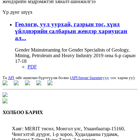
жендэрийн мэдрэмжтэй хяналт-шинжилгээ
Үр дүнг шүүх
Геологи, уул уурхай, газрын тос, хүнд
үйлдвэрийн салбарын жендэр хариуцсан
ал...
Gender Mainstreaming for Gender Specialists of Geology,
Mining, Petroleum and Heavy Industry 2019 оны 6-р сарын
17-18
PDF
Та
API
-ийг ашиглан бүртгүүлж болно (
API бичиг баримтууд
-ээс харна уу).
ХОЛБОО БАРИХ
Хаяг: MERIT төсөл, Монгол улс, Улаанбаатар-15160,
Чингэлтэй дүүрэг, 1-р хороо, Худалдааны гудамж,
Нэйшнл Таймс Ньюс Тауэр, 3-р давхар