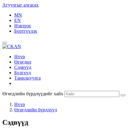
Агуулгыг алгасах
MN
EN
Нэвтрэх
Бүртгүүлэх
Нүүр
Өгөгдөл
Сэдвүүд
Бүлгүүд
Танилцуулга
Өгөгдлийн бүрдлүүдийг хайх
Нүүр
Өгөгдлийн бүрдлүүд
Сэдвүүд