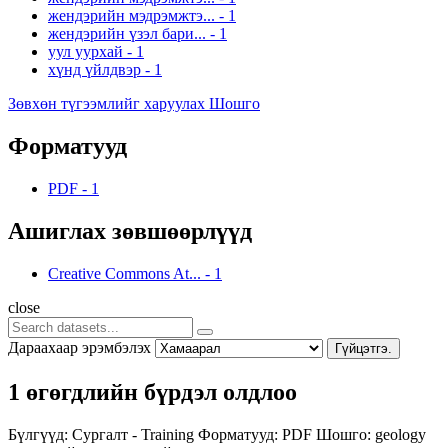
жендэрийн мэдрэмжтэ...
-
1
жендэрийн үзэл бари...
-
1
уул уурхай
-
1
хүнд үйлдвэр
-
1
Зөвхөн түгээмлийг харуулах Шошго
Форматууд
PDF
-
1
Ашиглах зөвшөөрлүүд
Creative Commons At...
-
1
close
Дараахаар эрэмбэлэх
Гүйцэтгэ.
1 өгөгдлийн бүрдэл олдлоо
Бүлгүүд:
Сургалт - Training
Форматууд:
PDF
Шошго:
geology