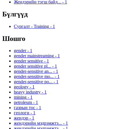
Жендэрийн тэгш байд...
-
1
Бүлгүүд
Сургалт - Training
-
1
Шошго
gender
-
1
gender mainstreaming
-
1
gender sensitive
-
1
gender sensitive pl...
-
1
gender-sensitive an...
-
1
gender-sensitive mo...
-
1
gender-sensitive po...
-
1
geology
-
1
heavy industry
-
1
mining
-
1
petroleum
-
1
газрын тос
-
1
геологи
-
1
жендэр
-
1
жендэрийн мэдрэмжтэ...
-
1
жендэрийн мэдрэмжтэ...
-
1