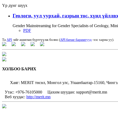
Үр дүнг шүүх
Геологи, уул уурхай, газрын тос, хүнд үйлдв
Gender Mainstreaming for Gender Specialists of Geology, Mi
PDF
Та
API
-ийг ашиглан бүртгүүлж болно (
API бичиг баримтууд
-ээс харна уу).
ХОЛБОО БАРИХ
Хаяг: MERIT төсөл, Монгол улс, Улаанбаатар-15160, Чингэ
Утас: +976-76105000
Цахим шуудан: support@merit.mn
Веб хуудас:
http://merit.mn