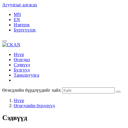
Агуулгыг алгасах
MN
EN
Нэвтрэх
Бүртгүүлэх
Нүүр
Өгөгдөл
Сэдвүүд
Бүлгүүд
Танилцуулга
Өгөгдлийн бүрдлүүдийг хайх
Нүүр
Өгөгдлийн бүрдлүүд
Сэдвүүд