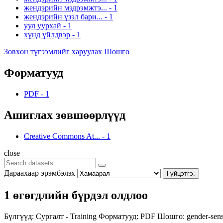
жендэрийн мэдрэмжтэ...
-
1
жендэрийн үзэл бари...
-
1
уул уурхай
-
1
хүнд үйлдвэр
-
1
Зөвхөн түгээмлийг харуулах Шошго
Форматууд
PDF
-
1
Ашиглах зөвшөөрлүүд
Creative Commons At...
-
1
close
Дараахаар эрэмбэлэх
Гүйцэтгэ.
1 өгөгдлийн бүрдэл олдлоо
Бүлгүүд:
Сургалт - Training
Форматууд:
PDF
Шошго:
gender-sens