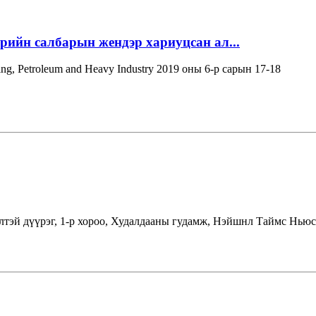
эрийн салбарын жендэр хариуцсан ал...
ning, Petroleum and Heavy Industry 2019 оны 6-р сарын 17-18
лтэй дүүрэг, 1-р хороо, Худалдааны гудамж, Нэйшнл Таймс Ньюс 