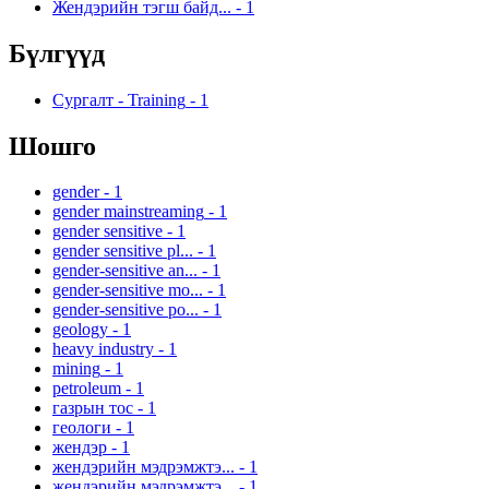
Жендэрийн тэгш байд...
-
1
Бүлгүүд
Сургалт - Training
-
1
Шошго
gender
-
1
gender mainstreaming
-
1
gender sensitive
-
1
gender sensitive pl...
-
1
gender-sensitive an...
-
1
gender-sensitive mo...
-
1
gender-sensitive po...
-
1
geology
-
1
heavy industry
-
1
mining
-
1
petroleum
-
1
газрын тос
-
1
геологи
-
1
жендэр
-
1
жендэрийн мэдрэмжтэ...
-
1
жендэрийн мэдрэмжтэ...
-
1