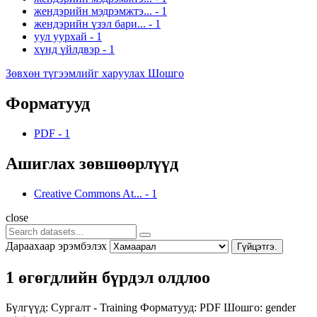
жендэрийн мэдрэмжтэ...
-
1
жендэрийн үзэл бари...
-
1
уул уурхай
-
1
хүнд үйлдвэр
-
1
Зөвхөн түгээмлийг харуулах Шошго
Форматууд
PDF
-
1
Ашиглах зөвшөөрлүүд
Creative Commons At...
-
1
close
Дараахаар эрэмбэлэх
Гүйцэтгэ.
1 өгөгдлийн бүрдэл олдлоо
Бүлгүүд:
Сургалт - Training
Форматууд:
PDF
Шошго:
gender