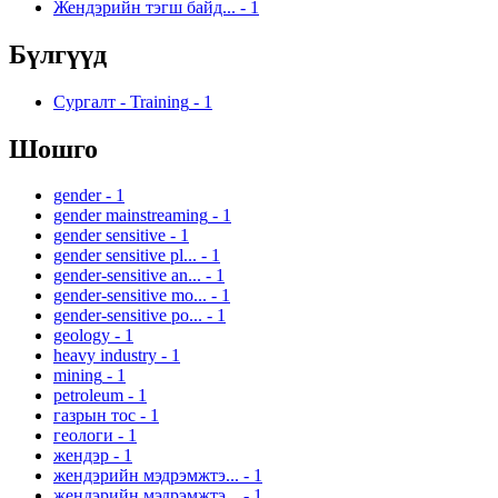
Жендэрийн тэгш байд...
-
1
Бүлгүүд
Сургалт - Training
-
1
Шошго
gender
-
1
gender mainstreaming
-
1
gender sensitive
-
1
gender sensitive pl...
-
1
gender-sensitive an...
-
1
gender-sensitive mo...
-
1
gender-sensitive po...
-
1
geology
-
1
heavy industry
-
1
mining
-
1
petroleum
-
1
газрын тос
-
1
геологи
-
1
жендэр
-
1
жендэрийн мэдрэмжтэ...
-
1
жендэрийн мэдрэмжтэ...
-
1