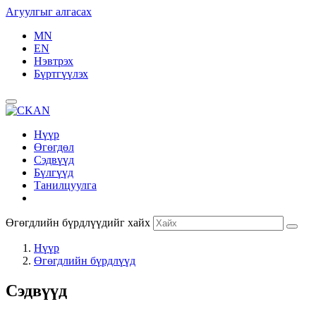
Агуулгыг алгасах
MN
EN
Нэвтрэх
Бүртгүүлэх
Нүүр
Өгөгдөл
Сэдвүүд
Бүлгүүд
Танилцуулга
Өгөгдлийн бүрдлүүдийг хайх
Нүүр
Өгөгдлийн бүрдлүүд
Сэдвүүд