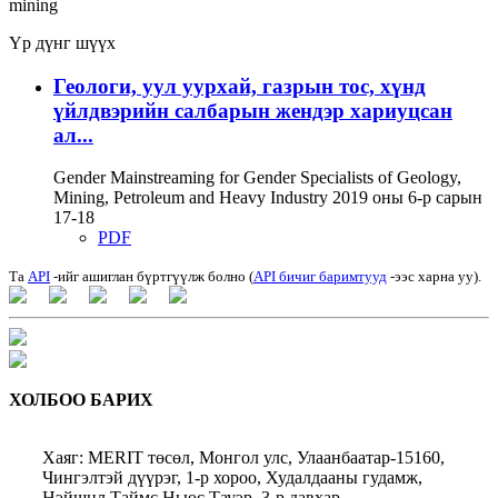
mining
Үр дүнг шүүх
Геологи, уул уурхай, газрын тос, хүнд
үйлдвэрийн салбарын жендэр хариуцсан
ал...
Gender Mainstreaming for Gender Specialists of Geology,
Mining, Petroleum and Heavy Industry 2019 оны 6-р сарын
17-18
PDF
Та
API
-ийг ашиглан бүртгүүлж болно (
API бичиг баримтууд
-ээс харна уу).
ХОЛБОО БАРИХ
Хаяг: MERIT төсөл, Монгол улс, Улаанбаатар-15160,
Чингэлтэй дүүрэг, 1-р хороо, Худалдааны гудамж,
Нэйшнл Таймс Ньюс Тауэр, 3-р давхар