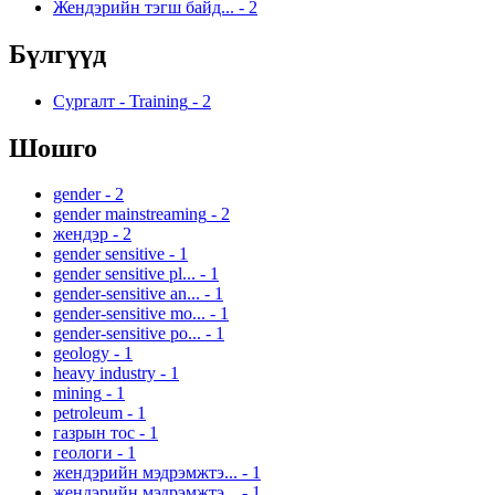
Жендэрийн тэгш байд...
-
2
Бүлгүүд
Сургалт - Training
-
2
Шошго
gender
-
2
gender mainstreaming
-
2
жендэр
-
2
gender sensitive
-
1
gender sensitive pl...
-
1
gender-sensitive an...
-
1
gender-sensitive mo...
-
1
gender-sensitive po...
-
1
geology
-
1
heavy industry
-
1
mining
-
1
petroleum
-
1
газрын тос
-
1
геологи
-
1
жендэрийн мэдрэмжтэ...
-
1
жендэрийн мэдрэмжтэ...
-
1