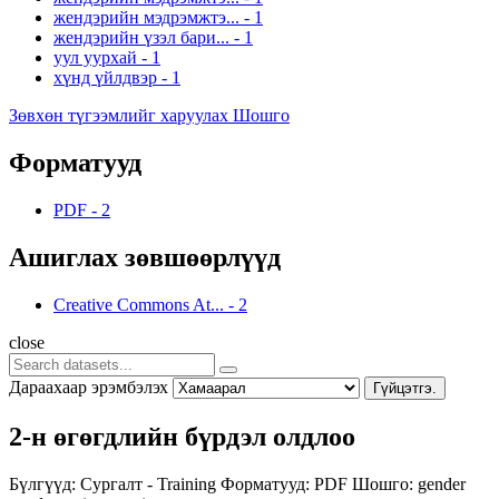
жендэрийн мэдрэмжтэ...
-
1
жендэрийн үзэл бари...
-
1
уул уурхай
-
1
хүнд үйлдвэр
-
1
Зөвхөн түгээмлийг харуулах Шошго
Форматууд
PDF
-
2
Ашиглах зөвшөөрлүүд
Creative Commons At...
-
2
close
Дараахаар эрэмбэлэх
Гүйцэтгэ.
2-н өгөгдлийн бүрдэл олдлоо
Бүлгүүд:
Сургалт - Training
Форматууд:
PDF
Шошго:
gender