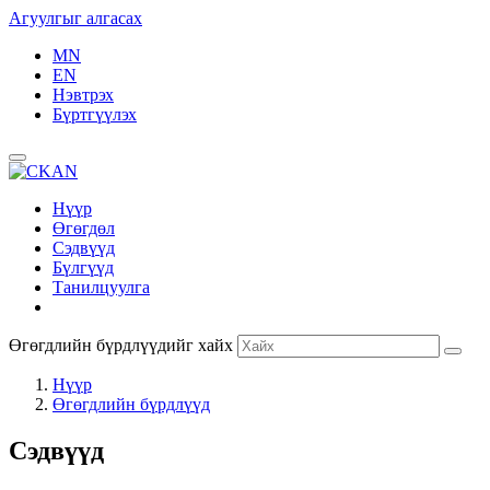
Агуулгыг алгасах
MN
EN
Нэвтрэх
Бүртгүүлэх
Нүүр
Өгөгдөл
Сэдвүүд
Бүлгүүд
Танилцуулга
Өгөгдлийн бүрдлүүдийг хайх
Нүүр
Өгөгдлийн бүрдлүүд
Сэдвүүд