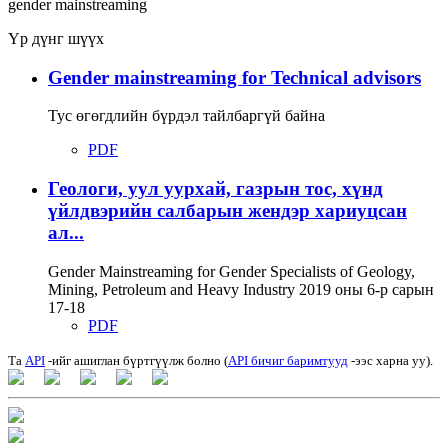
gender mainstreaming
Үр дүнг шүүх
Gender mainstreaming for Technical advisors
Тус өгөгдлийн бүрдэл тайлбаргүй байна
PDF
Геологи, уул уурхай, газрын тос, хүнд
үйлдвэрийн салбарын жендэр хариуцсан
ал...
Gender Mainstreaming for Gender Specialists of Geology,
Mining, Petroleum and Heavy Industry 2019 оны 6-р сарын
17-18
PDF
Та
API
-ийг ашиглан бүртгүүлж болно (
API бичиг баримтууд
-ээс харна уу).